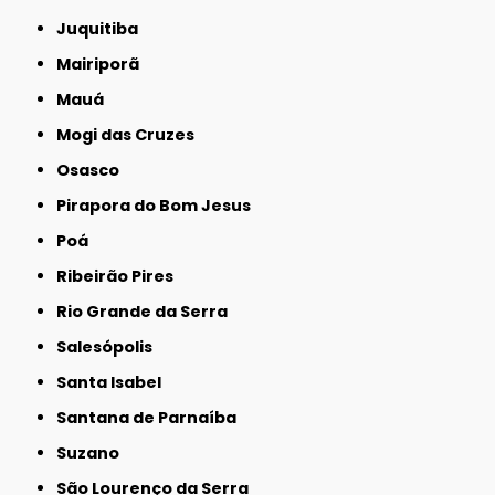
Juquitiba
Mairiporã
Mauá
Mogi das Cruzes
Osasco
Pirapora do Bom Jesus
Poá
Ribeirão Pires
Rio Grande da Serra
Salesópolis
Santa Isabel
Santana de Parnaíba
Suzano
São Lourenço da Serra