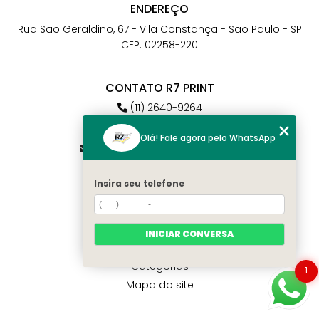
ENDEREÇO
Rua São Geraldino, 67 - Vila Constança - São Paulo - SP
CEP: 02258-220
CONTATO R7 PRINT
(11) 2640-9264
(11) 98784-6664
Olá! Fale agora pelo WhatsApp
atendimento@r7print.com.br
Insira seu telefone
MENU
Home
Quem somos
INICIAR CONVERSA
Contato
Categorias
1
Mapa do site