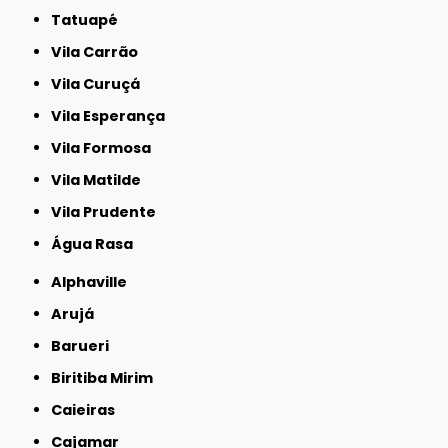
Tatuapé
Vila Carrão
Vila Curuçá
Vila Esperança
Vila Formosa
Vila Matilde
Vila Prudente
Água Rasa
Alphaville
Arujá
Barueri
Biritiba Mirim
Caieiras
Cajamar