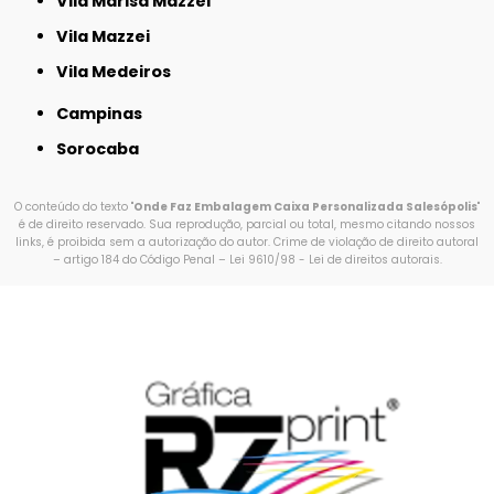
Vila Marisa Mazzei
Vila Mazzei
Vila Medeiros
Campinas
Sorocaba
O conteúdo do texto "
Onde Faz Embalagem Caixa Personalizada Salesópolis
"
é de direito reservado. Sua reprodução, parcial ou total, mesmo citando nossos
links, é proibida sem a autorização do autor. Crime de violação de direito autoral
– artigo 184 do Código Penal –
Lei 9610/98 - Lei de direitos autorais
.