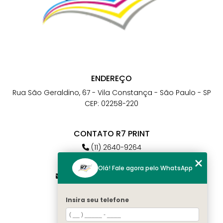
ENDEREÇO
Rua São Geraldino, 67 - Vila Constança - São Paulo - SP
CEP: 02258-220
CONTATO R7 PRINT
(11) 2640-9264
(11) 98784-6664
Olá! Fale agora pelo WhatsApp
atendimento@r7print.com.br
Insira seu telefone
MENU
Home