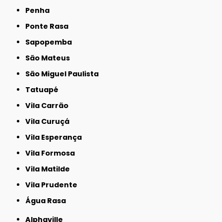
Penha
Ponte Rasa
Sapopemba
São Mateus
São Miguel Paulista
Tatuapé
Vila Carrão
Vila Curuçá
Vila Esperança
Vila Formosa
Vila Matilde
Vila Prudente
Água Rasa
Alphaville