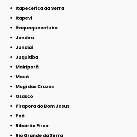
Itapecerica da Serra
Itapevi
Itaquaquecetuba
Jandira
Jundiaí
Juquitiba
Mairiporã
Mauá
Mogi das Cruzes
Osasco
Pirapora do Bom Jesus
Poá
Ribeirão Pires
Rio Grande da Serra