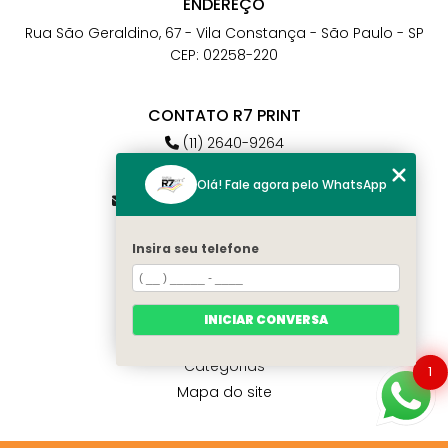
ENDEREÇO
Rua São Geraldino, 67 - Vila Constança - São Paulo - SP
CEP: 02258-220
CONTATO R7 PRINT
(11) 2640-9264
(11) 98784-6664
Olá! Fale agora pelo WhatsApp
atendimento@r7print.com.br
Insira seu telefone
MENU
Home
Quem somos
INICIAR CONVERSA
Contato
Categorias
1
Mapa do site