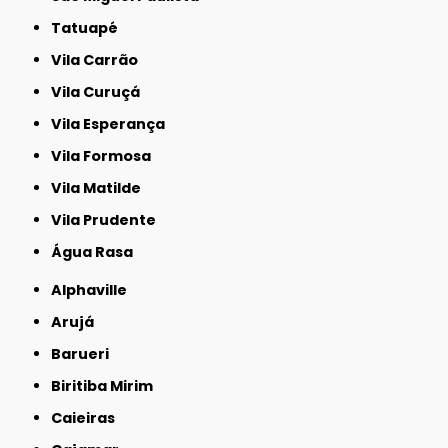
Tatuapé
Vila Carrão
Vila Curuçá
Vila Esperança
Vila Formosa
Vila Matilde
Vila Prudente
Água Rasa
Alphaville
Arujá
Barueri
Biritiba Mirim
Caieiras