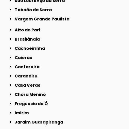
São Lourenço da Serra
Taboão da Serra
Vargem Grande Paulista
Alto do Pari
Brasilândia
Cachoeirinha
Caieras
Cantareira
Carandiru
Casa Verde
Chora Menino
Freguesia do Ó
Imirim
Jardim Guarapiranga