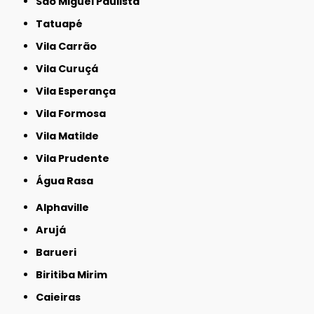
São Miguel Paulista
Tatuapé
Vila Carrão
Vila Curuçá
Vila Esperança
Vila Formosa
Vila Matilde
Vila Prudente
Água Rasa
Alphaville
Arujá
Barueri
Biritiba Mirim
Caieiras