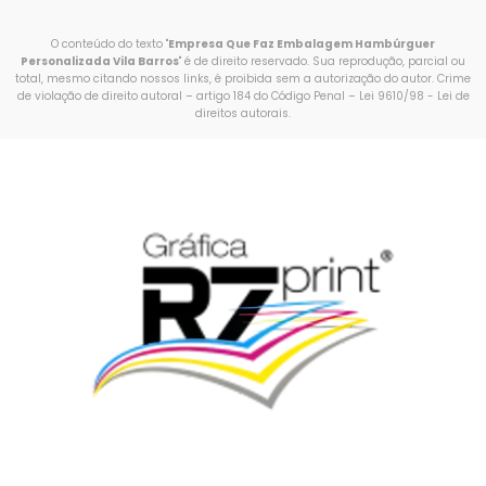
O conteúdo do texto "
Empresa Que Faz Embalagem Hambúrguer
Personalizada Vila Barros
" é de direito reservado. Sua reprodução, parcial ou
total, mesmo citando nossos links, é proibida sem a autorização do autor. Crime
de violação de direito autoral – artigo 184 do Código Penal –
Lei 9610/98 - Lei de
direitos autorais
.