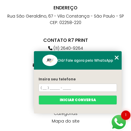
ENDEREÇO
Rua São Geraldino, 67 - Vila Constança - São Paulo - SP
CEP: 02258-220
CONTATO R7 PRINT
(11) 2640-9264
(11) 98784-6664
Olá! Fale agora pelo WhatsApp
atendimento@r7print.com.br
Insira seu telefone
MENU
Home
Quem somos
INICIAR CONVERSA
Contato
Categorias
1
Mapa do site