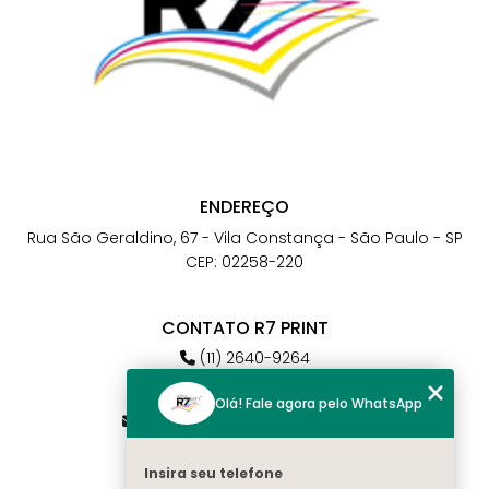
ENDEREÇO
Rua São Geraldino, 67 - Vila Constança - São Paulo - SP
CEP: 02258-220
CONTATO R7 PRINT
(11) 2640-9264
(11) 98784-6664
Olá! Fale agora pelo WhatsApp
atendimento@r7print.com.br
Insira seu telefone
MENU