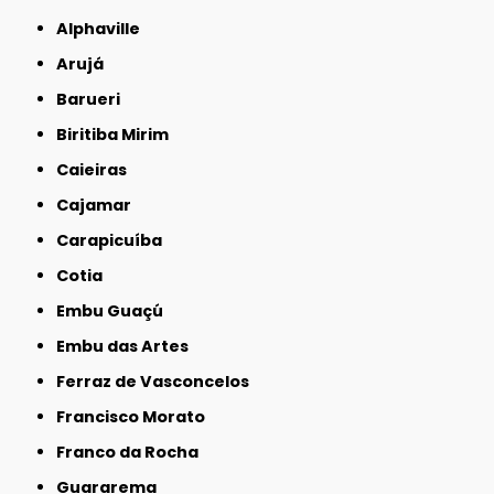
Alphaville
Arujá
Barueri
Biritiba Mirim
Caieiras
Cajamar
Carapicuíba
Cotia
Embu Guaçú
Embu das Artes
Ferraz de Vasconcelos
Francisco Morato
Franco da Rocha
Guararema