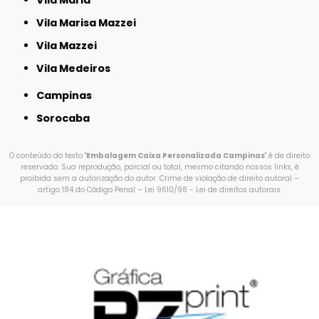
Vila Maria
Vila Marisa Mazzei
Vila Mazzei
Vila Medeiros
Campinas
Sorocaba
O conteúdo do texto "
Embalagem Caixa Personalizada Campinas
" é de direito
reservado. Sua reprodução, parcial ou total, mesmo citando nossos links, é
proibida sem a autorização do autor. Crime de violação de direito autoral –
artigo 184 do Código Penal –
Lei 9610/98 - Lei de direitos autorais
.