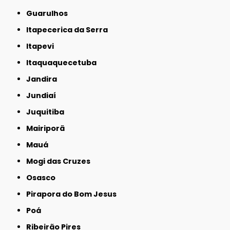
Guarulhos
Itapecerica da Serra
Itapevi
Itaquaquecetuba
Jandira
Jundiaí
Juquitiba
Mairiporã
Mauá
Mogi das Cruzes
Osasco
Pirapora do Bom Jesus
Poá
Ribeirão Pires