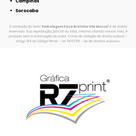
Campinas
Sorocaba
O conteúdo do texto "
Embalagem Pizza Brotinho Vila Mazzei
" é de direito
reservado. Sua reprodução, parcial ou total, mesmo citando nossos links, é
proibida sem a autorização do autor. Crime de violação de direito autoral –
artigo 184 do Código Penal –
Lei 9610/98 - Lei de direitos autorais
.