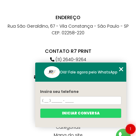
ENDEREÇO
Rua São Geraldino, 67 - Vila Constança - São Paulo - SP
CEP: 02258-220
CONTATO R7 PRINT
(11) 2640-9264
(11) 98784-6664
Olá! Fale agora pelo WhatsApp
atendimento@r7print.com.br
Insira seu telefone
MENU
Home
Quem somos
INICIAR CONVERSA
Contato
Categorias
1
Mapa do site