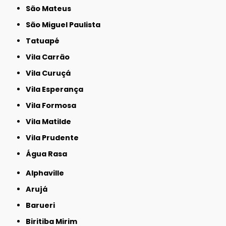
São Mateus
São Miguel Paulista
Tatuapé
Vila Carrão
Vila Curuçá
Vila Esperança
Vila Formosa
Vila Matilde
Vila Prudente
Água Rasa
Alphaville
Arujá
Barueri
Biritiba Mirim