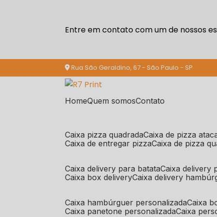
Entre em contato com um de nossos esp
Rua São Geraldino, 67 - São Paulo - SP
Home
Quem somos
Contato
caixa pizza quadrada
caixa de pizza ata
caixa de entregar pizza
caixa de pizza q
caixa delivery para batata
caixa delivery
caixa box delivery
caixa delivery hambúr
caixa hambúrguer personalizada
caixa 
caixa panetone personalizada
caixa per