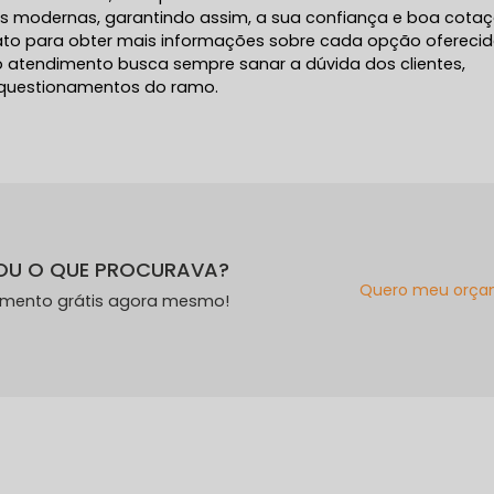
es modernas, garantindo assim, a sua confiança e boa cota
ato para obter mais informações sobre cada opção ofereci
o atendimento busca sempre sanar a dúvida dos clientes,
questionamentos do ramo.
OU O QUE PROCURAVA?
Quero meu orça
amento grátis agora mesmo!
s