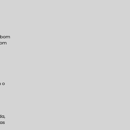
m bom
 com
m o
da,
xas