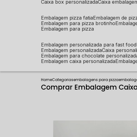
caixa box personalizada
caixa embalage
embalagem pizza fatia
embalagem de piz
embalagem para pizza brotinho
embalag
embalagem para pizza
embalagem personalizada para fast food
embalagem personalizada
caixa person
embalagem para chocolate personalizad
embalagem caixa personalizada
embalag
Home
Categorias
embalagens para pizza
embalag
Comprar Embalagem Caixa 