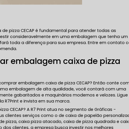
 de pizza CECAP é fundamental para atender todas as
, investir consideravelmente em uma embalagem que tenha u
 fará toda a diferença para sua empresa. Entre em contato
comenda.
r embalagem caixa de pizza
 comprar embalagem caixa de pizza CECAP? Então conte co
de uma embalagem de alta qualidade, você contará com uma
tamente gabaritados e maquinários modernos e velozes. Ligue
 R7Print e invista em sua marca.
za CECAP? A R7 Print atua no segmento de Gráficas -
seus clientes serviços como o de caixa de papelão personaliza
pizza, caixa pizza atacado, caixa de pizza quadrada e cai
 dos clientes, a empresa busca investir nos melhores