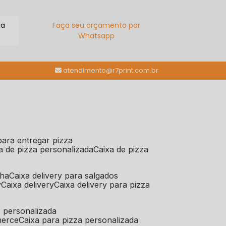
ra
Faça seu orçamento por
Whatsapp
(11) 98784-6664
atendimento@r7print.com.br
 para entregar pizza
xa de pizza personalizada
caixa de pizza
iha
caixa delivery para salgados
y
caixa delivery
caixa delivery para pizza
e personalizada
merce
caixa para pizza personalizada