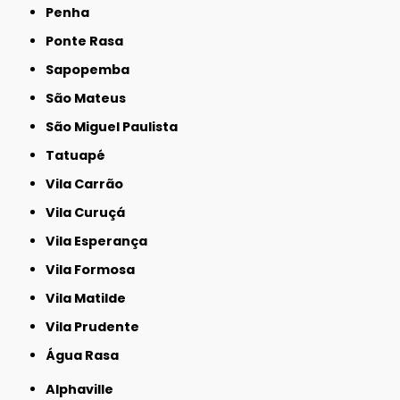
Penha
Ponte Rasa
Sapopemba
São Mateus
São Miguel Paulista
Tatuapé
Vila Carrão
Vila Curuçá
Vila Esperança
Vila Formosa
Vila Matilde
Vila Prudente
Água Rasa
Alphaville