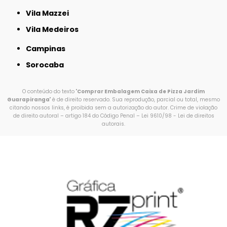
Vila Mazzei
Vila Medeiros
Campinas
Sorocaba
O conteúdo do texto "
Comprar Embalagem Caixa de Pizza Jardim
Guarapiranga
" é de direito reservado. Sua reprodução, parcial ou total, mesmo
citando nossos links, é proibida sem a autorização do autor. Crime de violação
de direito autoral – artigo 184 do Código Penal –
Lei 9610/98 - Lei de direitos
autorais
.