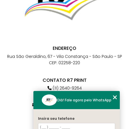
ENDEREÇO
Rua São Geraldino, 67 - Vila Constança - São Paulo - SP
CEP: 02258-220
CONTATO R7 PRINT
(11) 2640-9264
(11) 98784-6664
Olá! Fale agora pelo WhatsApp
atendimento@r7print.com.br
Insira seu telefone
MENU