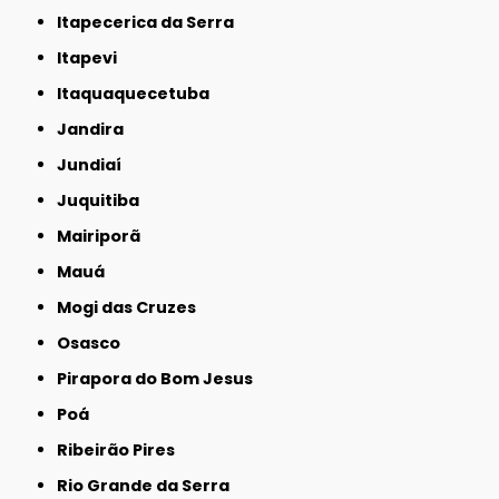
Itapecerica da Serra
Itapevi
Itaquaquecetuba
Jandira
Jundiaí
Juquitiba
Mairiporã
Mauá
Mogi das Cruzes
Osasco
Pirapora do Bom Jesus
Poá
Ribeirão Pires
Rio Grande da Serra