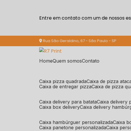
Entre em contato com um de nossos esp
Rua São Geraldino, 67 - São Paulo - SP
Home
Quem somos
Contato
caixa pizza quadrada
caixa de pizza ata
caixa de entregar pizza
caixa de pizza q
caixa delivery para batata
caixa delivery
caixa box delivery
caixa delivery hambúr
caixa hambúrguer personalizada
caixa 
caixa panetone personalizada
caixa per