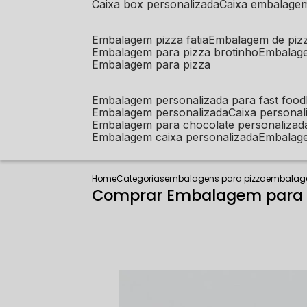
caixa box personalizada
caixa embalage
embalagem pizza fatia
embalagem de piz
embalagem para pizza brotinho
embalag
embalagem para pizza
embalagem personalizada para fast food
embalagem personalizada
caixa person
embalagem para chocolate personalizad
embalagem caixa personalizada
embalag
Home
Categorias
embalagens para pizza
embalage
Comprar Embalagem para P