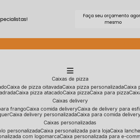
Faça seu orçamento ago
ecialistas!
mesmo
(11) 2640-9264
caixas de pizza
cado
caixa de pizza oitavada
caixa pizza personalizada
caixa
uadrada
caixa pizza atacado
caixa pizza
caixa para pizza
cai
caixas delivery
 para frango
caixa comida delivery
caixa de delivery para esf
guer
caixa delivery personalizada
caixa para comida deliver
caixas personalizadas
bolo personalizada
caixa personalizada para loja
caixa lanch
sonalizada com logomarca
caixa personalizada para e-com