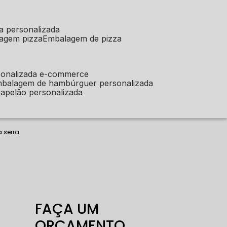
a personalizada
lagem pizza
embalagem de pizza
sonalizada e-commerce
mbalagem de hambúrguer personalizada
apelão personalizada
 serra
FAÇA UM
ORÇAMENTO