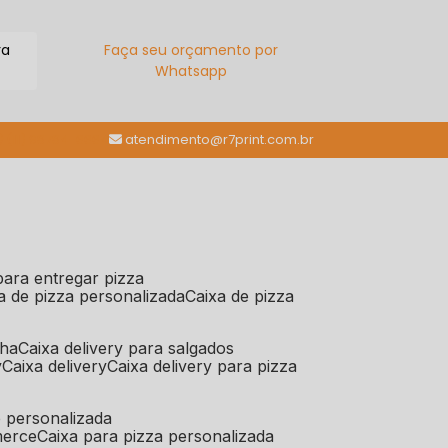
ra
Faça seu orçamento por
Whatsapp
(11) 98784-6664
atendimento@r7print.com.br
 para entregar pizza
xa de pizza personalizada
caixa de pizza
iha
caixa delivery para salgados
y
caixa delivery
caixa delivery para pizza
e personalizada
merce
caixa para pizza personalizada