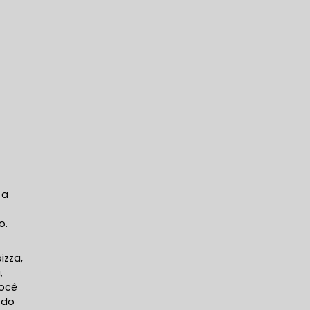
 a
o.
izza,
,
você
 do