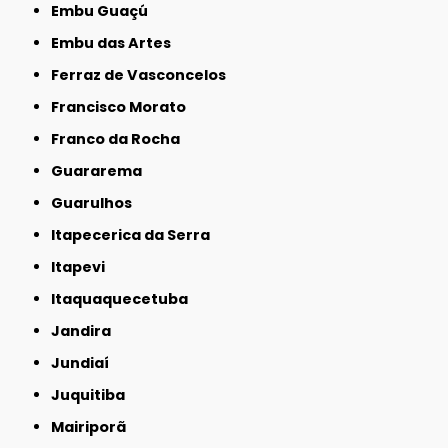
Embu Guaçú
Embu das Artes
Ferraz de Vasconcelos
Francisco Morato
Franco da Rocha
Guararema
Guarulhos
Itapecerica da Serra
Itapevi
Itaquaquecetuba
Jandira
Jundiaí
Juquitiba
Mairiporã