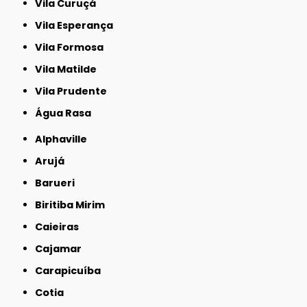
Vila Curuçá
Vila Esperança
Vila Formosa
Vila Matilde
Vila Prudente
Água Rasa
Alphaville
Arujá
Barueri
Biritiba Mirim
Caieiras
Cajamar
Carapicuíba
Cotia