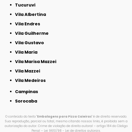
Tucuruvi
Vila Albertina
Vila Endres
Vila Guilherme
Vila Gustavo
Vila Maria
Vila Marisa Mazzei
Vila Mazzei
Vila Medeiros
Campinas
Sorocaba
O conteúdo do texto "
Embalagens para Pizza Caieiras
" é de direito reservado.
Sua reprodução, parcial ou total, mesmo citando nossos links, é proibida sem a
autorização do autor. Crime de violação de direito autoral – artigo 184 do Código
Penal –
Lei 9610/98 - Lei de direitos autorais
.