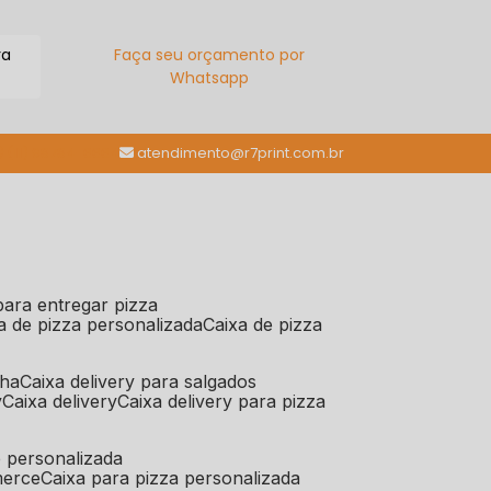
ra
Faça seu orçamento por
Whatsapp
(11) 98784-6664
atendimento@r7print.com.br
 para entregar pizza
xa de pizza personalizada
caixa de pizza
iha
caixa delivery para salgados
y
caixa delivery
caixa delivery para pizza
e personalizada
merce
caixa para pizza personalizada