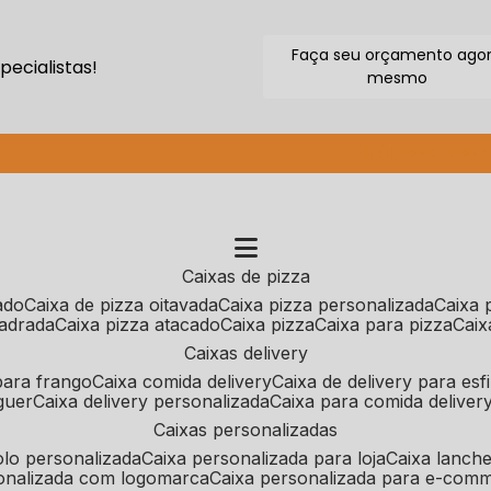
Faça seu orçamento ago
ecialistas!
mesmo
(11) 2640-9264
caixas de pizza
cado
caixa de pizza oitavada
caixa pizza personalizada
caixa
uadrada
caixa pizza atacado
caixa pizza
caixa para pizza
cai
caixas delivery
 para frango
caixa comida delivery
caixa de delivery para esf
guer
caixa delivery personalizada
caixa para comida deliver
caixas personalizadas
bolo personalizada
caixa personalizada para loja
caixa lanch
sonalizada com logomarca
caixa personalizada para e-com