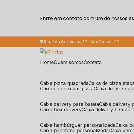
Entre em contato com um de nossos esp
Rua São Geraldino, 67 - São Paulo - SP
Home
Quem somos
Contato
caixa pizza quadrada
caixa de pizza ata
caixa de entregar pizza
caixa de pizza q
caixa delivery para batata
caixa delivery
caixa box delivery
caixa delivery hambúr
caixa hambúrguer personalizada
caixa 
caixa panetone personalizada
caixa per