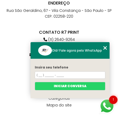
ENDEREÇO
Rua São Geraldino, 67 - Vila Constança - São Paulo - SP
CEP: 02258-220
CONTATO R7 PRINT
(11) 2640-9264
(11) 98784-6664
Olá! Fale agora pelo WhatsApp
atendimento@r7print.com.br
Insira seu telefone
MENU
Home
Quem somos
INICIAR CONVERSA
Contato
Categorias
1
Mapa do site