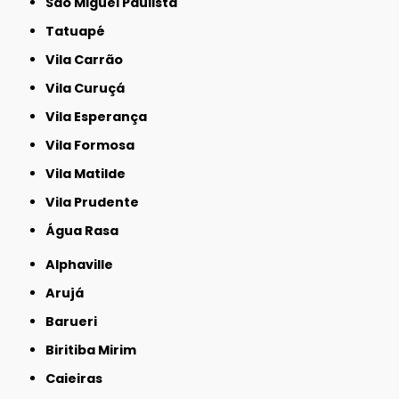
São Miguel Paulista
Tatuapé
Vila Carrão
Vila Curuçá
Vila Esperança
Vila Formosa
Vila Matilde
Vila Prudente
Água Rasa
Alphaville
Arujá
Barueri
Biritiba Mirim
Caieiras