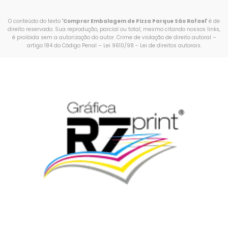
O conteúdo do texto "
Comprar Embalagem de Pizza Parque São Rafael
" é de
direito reservado. Sua reprodução, parcial ou total, mesmo citando nossos links,
é proibida sem a autorização do autor. Crime de violação de direito autoral –
artigo 184 do Código Penal –
Lei 9610/98 - Lei de direitos autorais
.