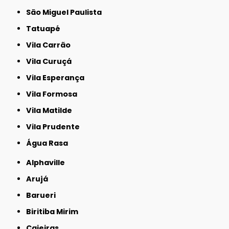
São Miguel Paulista
Tatuapé
Vila Carrão
Vila Curuçá
Vila Esperança
Vila Formosa
Vila Matilde
Vila Prudente
Água Rasa
Alphaville
Arujá
Barueri
Biritiba Mirim
Caieiras