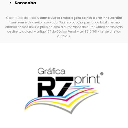
Sorocaba
O conteúdo do texto "
Quanto Custa Embalagem de Pizza Brotinho Jardim
Iguatemi
" é de direito reservado. Sua reprodução, parcial ou total, mesmo
citando nossos links, é proibida sem a autorização do autor. Crime de violação
de direito autoral – artigo 184 do Código Penal –
Lei 9610/98 - Lei de direitos
autorais
.