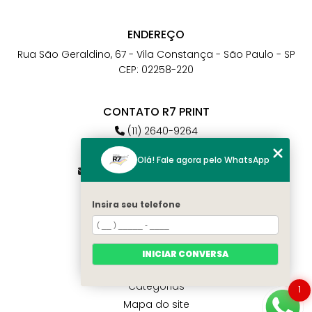
ENDEREÇO
Rua São Geraldino, 67 - Vila Constança - São Paulo - SP
CEP: 02258-220
CONTATO R7 PRINT
(11) 2640-9264
(11) 98784-6664
Olá! Fale agora pelo WhatsApp
atendimento@r7print.com.br
Insira seu telefone
MENU
Home
Quem somos
INICIAR CONVERSA
Contato
Categorias
1
Mapa do site