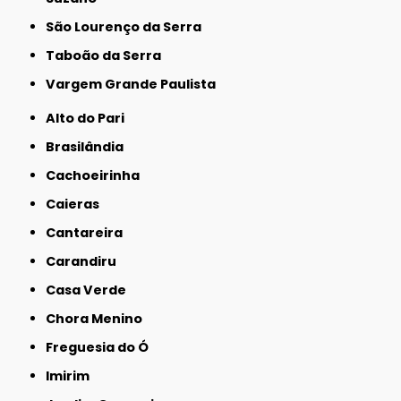
São Lourenço da Serra
Taboão da Serra
Vargem Grande Paulista
Alto do Pari
Brasilândia
Cachoeirinha
Caieras
Cantareira
Carandiru
Casa Verde
Chora Menino
Freguesia do Ó
Imirim