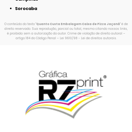
Sorocaba
O conteúdo do texto "
Quanto Custa Embalagem Caixa de Pizza Jaçanã
" é de
direito reservado. Sua reprodução, parcial ou total, mesmo citando nossos links,
é proibida sem a autorização do autor. Crime de violação de direito autoral –
artigo 184 do Código Penal –
Lei 9610/98 - Lei de direitos autorais
.