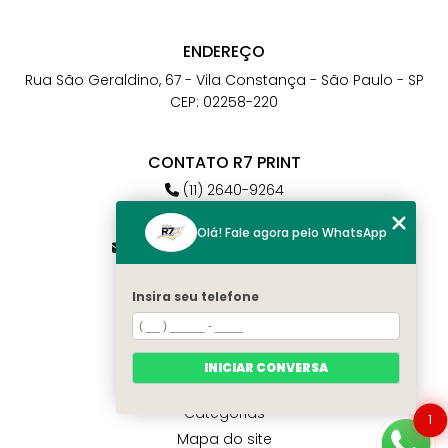
ENDEREÇO
Rua São Geraldino, 67 - Vila Constança - São Paulo - SP
CEP: 02258-220
CONTATO R7 PRINT
(11) 2640-9264
(11) 98784-6664
Olá! Fale agora pelo WhatsApp
atendimento@r7print.com.br
Insira seu telefone
MENU
Home
Quem somos
INICIAR CONVERSA
Contato
Categorias
1
Mapa do site