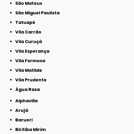
São Mateus
São Miguel Paulista
Tatuapé
Vila Carrão
Vila Curuçá
Vila Esperança
Vila Formosa
Vila Matilde
Vila Prudente
Água Rasa
Alphaville
Arujá
Barueri
Biritiba Mirim