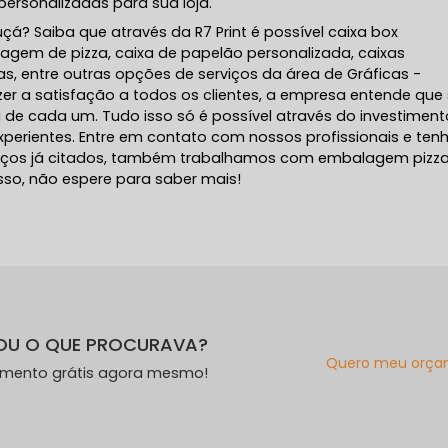
ersonalizadas para sua loja.
çá? Saiba que através da R7 Print é possível caixa box
lagem de pizza, caixa de papelão personalizada, caixas
s, entre outras opções de serviços da área de Gráficas -
azer a satisfação a todos os clientes, a empresa entende que
 de cada um. Tudo isso só é possível através do investimen
perientes. Entre em contato com nossos profissionais e ten
rviços já citados, também trabalhamos com embalagem pizz
isso, não espere para saber mais!
OU O QUE PROCURAVA?
Quero meu orça
amento grátis agora mesmo!