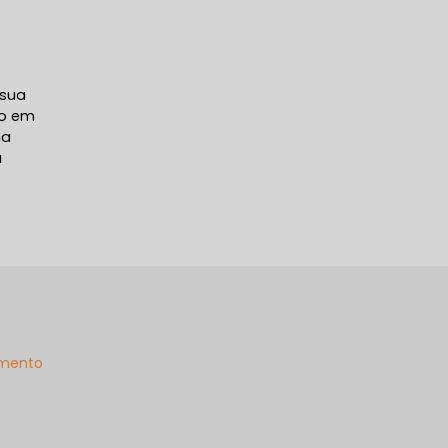
 sua
to em
ha
a
mento