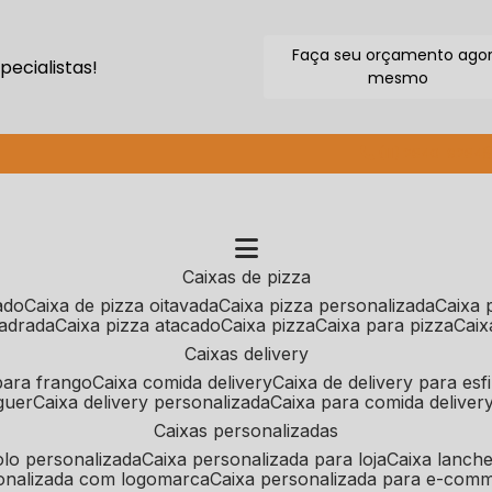
Faça seu orçamento ago
ecialistas!
mesmo
(11) 2640-9264
caixas de pizza
cado
caixa de pizza oitavada
caixa pizza personalizada
caixa
uadrada
caixa pizza atacado
caixa pizza
caixa para pizza
cai
caixas delivery
 para frango
caixa comida delivery
caixa de delivery para esf
guer
caixa delivery personalizada
caixa para comida deliver
caixas personalizadas
bolo personalizada
caixa personalizada para loja
caixa lanch
sonalizada com logomarca
caixa personalizada para e-com