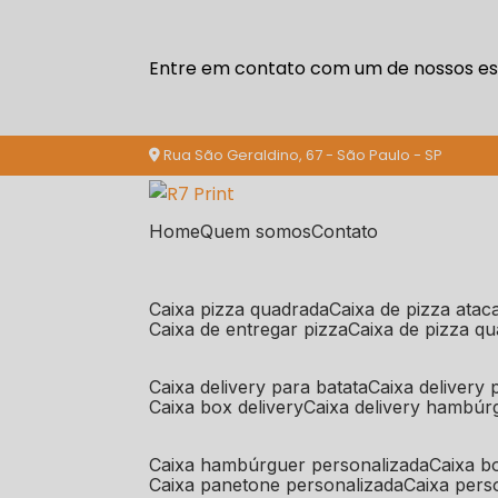
Entre em contato com um de nossos esp
Rua São Geraldino, 67 - São Paulo - SP
Home
Quem somos
Contato
caixa pizza quadrada
caixa de pizza ata
caixa de entregar pizza
caixa de pizza q
caixa delivery para batata
caixa delivery
caixa box delivery
caixa delivery hambúr
caixa hambúrguer personalizada
caixa 
caixa panetone personalizada
caixa per