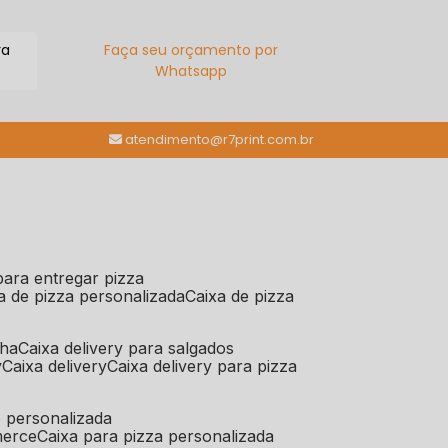
ra
Faça seu orçamento por
Whatsapp
(11) 98784-6664
atendimento@r7print.com.br
 para entregar pizza
xa de pizza personalizada
caixa de pizza
iha
caixa delivery para salgados
y
caixa delivery
caixa delivery para pizza
e personalizada
merce
caixa para pizza personalizada