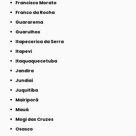
Francisco Morato
Franco da Rocha
Guararema
Guarulhos
Itapecerica da Serra
Itapevi
Itaquaquecetuba
Jandira
Jundiaí
Juquitiba
Mairiporã
Mauá
Mogi das Cruzes
Osasco