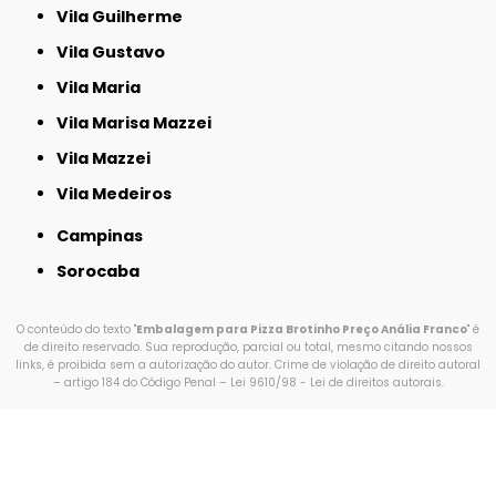
Vila Guilherme
Vila Gustavo
Vila Maria
Vila Marisa Mazzei
Vila Mazzei
Vila Medeiros
Campinas
Sorocaba
O conteúdo do texto "
Embalagem para Pizza Brotinho Preço Anália Franco
" é
de direito reservado. Sua reprodução, parcial ou total, mesmo citando nossos
links, é proibida sem a autorização do autor. Crime de violação de direito autoral
– artigo 184 do Código Penal –
Lei 9610/98 - Lei de direitos autorais
.