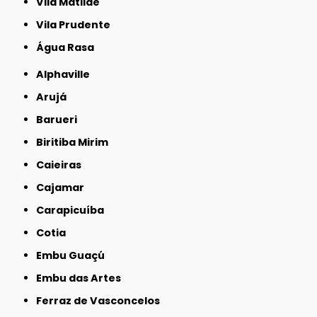
Vila Matilde
Vila Prudente
Água Rasa
Alphaville
Arujá
Barueri
Biritiba Mirim
Caieiras
Cajamar
Carapicuíba
Cotia
Embu Guaçú
Embu das Artes
Ferraz de Vasconcelos