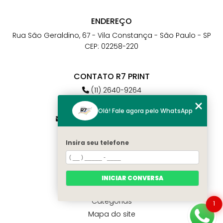
ENDEREÇO
Rua São Geraldino, 67 - Vila Constança - São Paulo - SP
CEP: 02258-220
CONTATO R7 PRINT
(11) 2640-9264
(11) 98784-6664
Olá! Fale agora pelo WhatsApp
atendimento@r7print.com.br
Insira seu telefone
MENU
Home
Quem somos
INICIAR CONVERSA
Contato
Categorias
1
Mapa do site