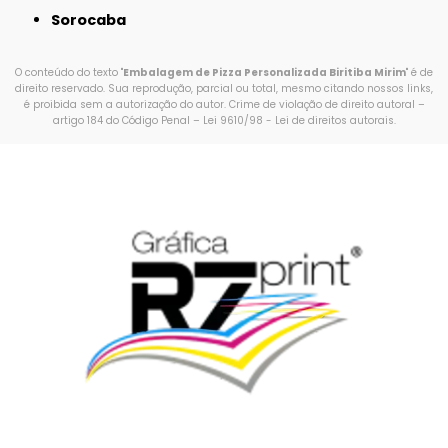
Sorocaba
O conteúdo do texto "
Embalagem de Pizza Personalizada Biritiba Mirim
" é de
direito reservado. Sua reprodução, parcial ou total, mesmo citando nossos links,
é proibida sem a autorização do autor. Crime de violação de direito autoral –
artigo 184 do Código Penal –
Lei 9610/98 - Lei de direitos autorais
.