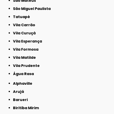
São Mateus
São Miguel Paulista
Tatuapé
Vila Carrão
Vila Curuçá
Vila Esperança
Vila Formosa
Vila Matilde
Vila Prudente
Água Rasa
Alphaville
Arujá
Barueri
Biritiba Mirim