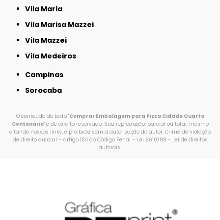
Vila Maria
Vila Marisa Mazzei
Vila Mazzei
Vila Medeiros
Campinas
Sorocaba
O conteúdo do texto "
Comprar Embalagem para Pizza Cidade Quarto
Centenário
" é de direito reservado. Sua reprodução, parcial ou total, mesmo
citando nossos links, é proibida sem a autorização do autor. Crime de violação
de direito autoral – artigo 184 do Código Penal –
Lei 9610/98 - Lei de direitos
autorais
.