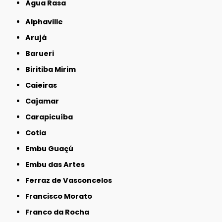
Água Rasa
Alphaville
Arujá
Barueri
Biritiba Mirim
Caieiras
Cajamar
Carapicuíba
Cotia
Embu Guaçú
Embu das Artes
Ferraz de Vasconcelos
Francisco Morato
Franco da Rocha