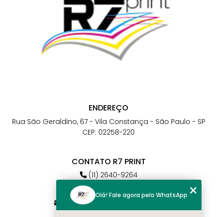
ENDEREÇO
Rua São Geraldino, 67 - Vila Constança - São Paulo - SP
CEP: 02258-220
CONTATO R7 PRINT
(11) 2640-9264
(11) 98784-6664
Olá! Fale agora pelo WhatsApp
atendimento@r7print.com.br