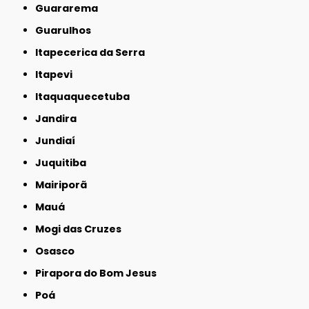
Guararema
Guarulhos
Itapecerica da Serra
Itapevi
Itaquaquecetuba
Jandira
Jundiaí
Juquitiba
Mairiporã
Mauá
Mogi das Cruzes
Osasco
Pirapora do Bom Jesus
Poá