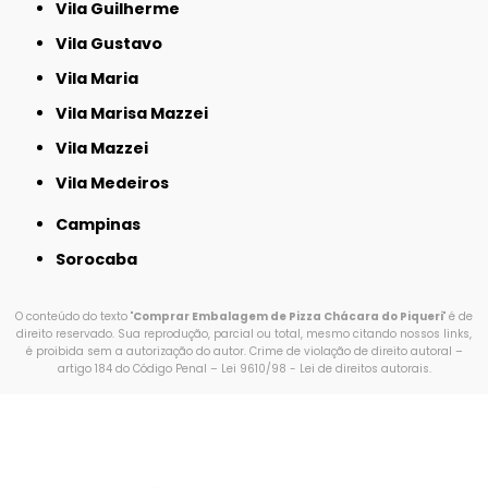
Vila Guilherme
Vila Gustavo
Vila Maria
Vila Marisa Mazzei
Vila Mazzei
Vila Medeiros
Campinas
Sorocaba
O conteúdo do texto "
Comprar Embalagem de Pizza Chácara do Piqueri
" é de
direito reservado. Sua reprodução, parcial ou total, mesmo citando nossos links,
é proibida sem a autorização do autor. Crime de violação de direito autoral –
artigo 184 do Código Penal –
Lei 9610/98 - Lei de direitos autorais
.