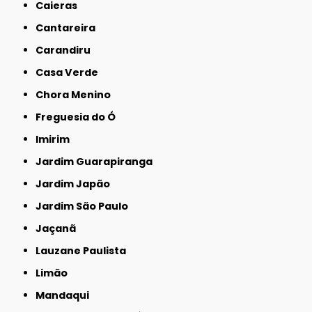
Caieras
Cantareira
Carandiru
Casa Verde
Chora Menino
Freguesia do Ó
Imirim
Jardim Guarapiranga
Jardim Japão
Jardim São Paulo
Jaçanã
Lauzane Paulista
Limão
Mandaqui