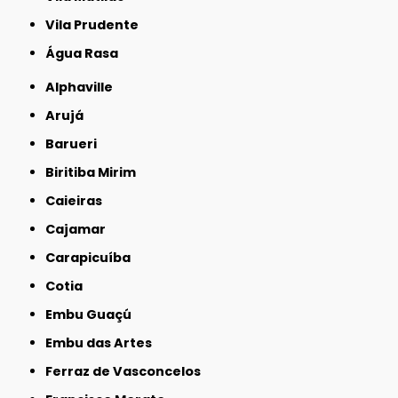
Vila Prudente
Água Rasa
Alphaville
Arujá
Barueri
Biritiba Mirim
Caieiras
Cajamar
Carapicuíba
Cotia
Embu Guaçú
Embu das Artes
Ferraz de Vasconcelos