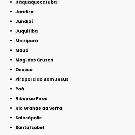
Itaquaquecetuba
Jandira
Jundiaí
Juquitiba
Mairiporã
Mauá
Mogi das Cruzes
Osasco
Pirapora do Bom Jesus
Poá
Ribeirão Pires
Rio Grande da Serra
Salesópolis
Santa Isabel