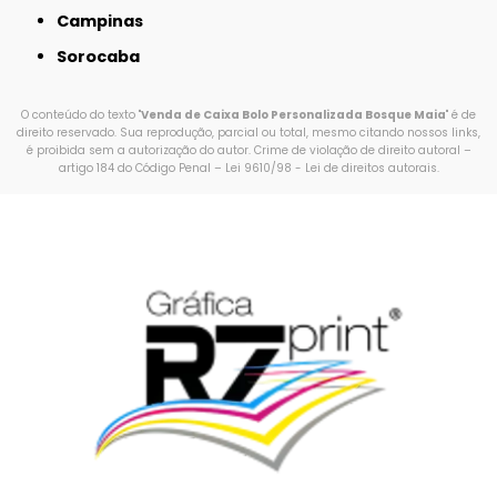
Campinas
Sorocaba
O conteúdo do texto "
Venda de Caixa Bolo Personalizada Bosque Maia
" é de
direito reservado. Sua reprodução, parcial ou total, mesmo citando nossos links,
é proibida sem a autorização do autor. Crime de violação de direito autoral –
artigo 184 do Código Penal –
Lei 9610/98 - Lei de direitos autorais
.