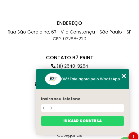
ENDEREÇO
Rua São Geraldino, 67 - Vila Constança - São Paulo - SP
CEP: 02258-220
CONTATO R7 PRINT
(11) 2640-9264
(11) 98784-6664
Olá! Fale agora pelo WhatsApp
atendimento@r7print.com.br
Insira seu telefone
MENU
Home
Quem somos
INICIAR CONVERSA
Contato
Categorias
1