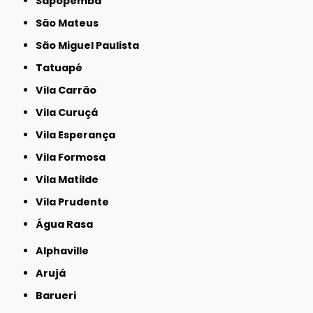
Sapopemba
São Mateus
São Miguel Paulista
Tatuapé
Vila Carrão
Vila Curuçá
Vila Esperança
Vila Formosa
Vila Matilde
Vila Prudente
Água Rasa
Alphaville
Arujá
Barueri