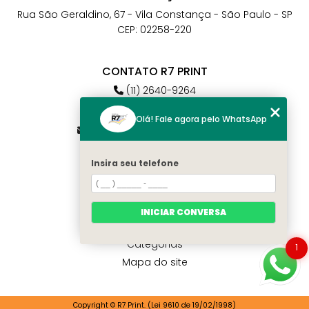
Rua São Geraldino, 67 - Vila Constança - São Paulo - SP
CEP: 02258-220
CONTATO R7 PRINT
(11) 2640-9264
(11) 98784-6664
Olá! Fale agora pelo WhatsApp
atendimento@r7print.com.br
Insira seu telefone
MENU
Home
Quem somos
INICIAR CONVERSA
Contato
Categorias
1
Mapa do site
Copyright © R7 Print. (Lei 9610 de 19/02/1998)