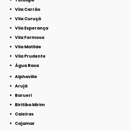
Vila Carrão
Vila Curuçá
Vila Esperança
Vila Formosa
Vila Matilde
Vila Prudente
Água Rasa
Alphaville
Arujá
Barueri
Biritiba Mirim
Caieiras
Cajamar