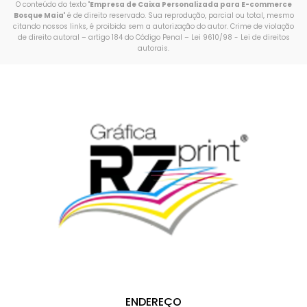
O conteúdo do texto "
Empresa de Caixa Personalizada para E-commerce
Bosque Maia
" é de direito reservado. Sua reprodução, parcial ou total, mesmo
citando nossos links, é proibida sem a autorização do autor. Crime de violação
de direito autoral – artigo 184 do Código Penal –
Lei 9610/98 - Lei de direitos
autorais
.
ENDEREÇO