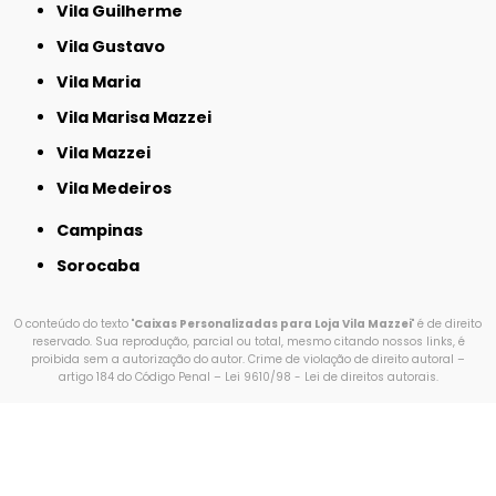
Vila Guilherme
Vila Gustavo
Vila Maria
Vila Marisa Mazzei
Vila Mazzei
Vila Medeiros
Campinas
Sorocaba
O conteúdo do texto "
Caixas Personalizadas para Loja Vila Mazzei
" é de direito
reservado. Sua reprodução, parcial ou total, mesmo citando nossos links, é
proibida sem a autorização do autor. Crime de violação de direito autoral –
artigo 184 do Código Penal –
Lei 9610/98 - Lei de direitos autorais
.