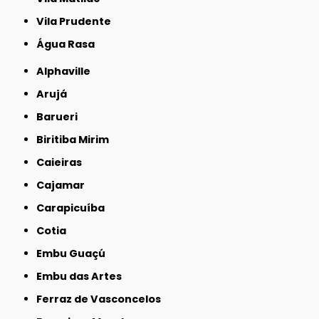
Vila Prudente
Água Rasa
Alphaville
Arujá
Barueri
Biritiba Mirim
Caieiras
Cajamar
Carapicuíba
Cotia
Embu Guaçú
Embu das Artes
Ferraz de Vasconcelos