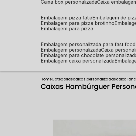
caixa box personalizada
caixa embalage
embalagem pizza fatia
embalagem de piz
embalagem para pizza brotinho
embalag
embalagem para pizza
embalagem personalizada para fast food
embalagem personalizada
caixa person
embalagem para chocolate personalizad
embalagem caixa personalizada
embalag
Home
Categorias
caixas personalizadas
caixa lan
Caixas Hambúrguer Person