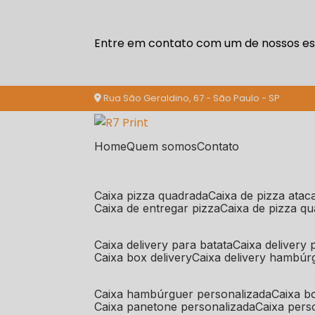
Entre em contato com um de nossos esp
Rua São Geraldino, 67 - São Paulo - SP
Home
Quem somos
Contato
caixa pizza quadrada
caixa de pizza ata
caixa de entregar pizza
caixa de pizza q
caixa delivery para batata
caixa delivery
caixa box delivery
caixa delivery hambúr
caixa hambúrguer personalizada
caixa 
caixa panetone personalizada
caixa per