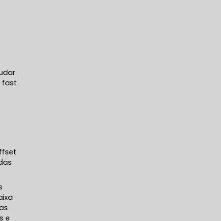
judar
 fast
ffset
adas
s
aixa
ras
s e