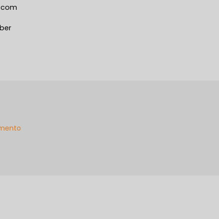
o com
ber
mento