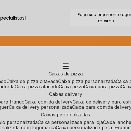
Faça seu orçamento ago
ecialistas!
mesmo
(11) 2640-9264
caixas de pizza
cado
caixa de pizza oitavada
caixa pizza personalizada
caixa
uadrada
caixa pizza atacado
caixa pizza
caixa para pizza
cai
caixas delivery
 para frango
caixa comida delivery
caixa de delivery para esf
guer
caixa delivery personalizada
caixa para comida deliver
caixas personalizadas
bolo personalizada
caixa personalizada para loja
caixa lanch
sonalizada com logomarca
caixa personalizada para e-com