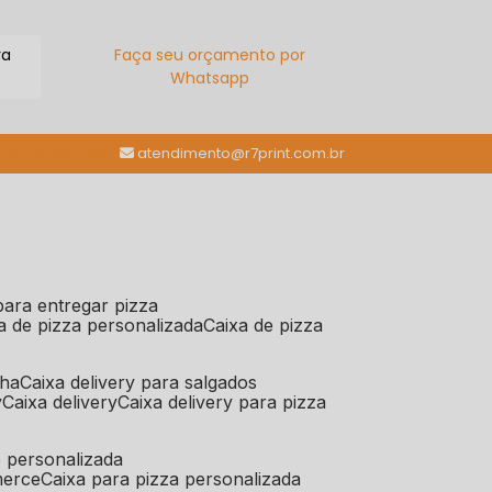
ra
Faça seu orçamento por
Whatsapp
(11) 98784-6664
atendimento@r7print.com.br
 para entregar pizza
xa de pizza personalizada
caixa de pizza
iha
caixa delivery para salgados
y
caixa delivery
caixa delivery para pizza
e personalizada
merce
caixa para pizza personalizada