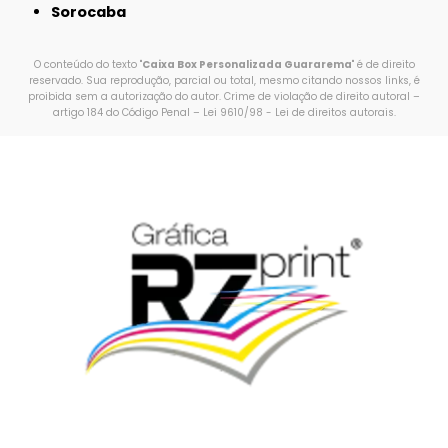
Sorocaba
O conteúdo do texto "
Caixa Box Personalizada Guararema
" é de direito
reservado. Sua reprodução, parcial ou total, mesmo citando nossos links, é
proibida sem a autorização do autor. Crime de violação de direito autoral –
artigo 184 do Código Penal –
Lei 9610/98 - Lei de direitos autorais
.