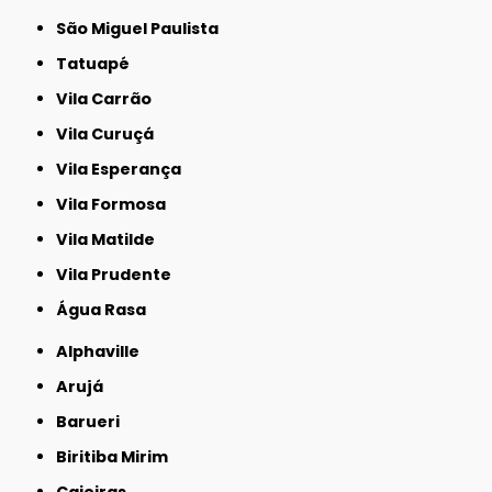
São Miguel Paulista
Tatuapé
Vila Carrão
Vila Curuçá
Vila Esperança
Vila Formosa
Vila Matilde
Vila Prudente
Água Rasa
Alphaville
Arujá
Barueri
Biritiba Mirim
Caieiras