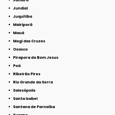
Jundiaí
Juquitiba
Mairiporã
Mauá
Mogi das Cruzes
Osasco
Pirapora do Bom Jesus
Poá
Ribeirão Pires
Rio Grande da Serra
Salesópolis
Santa Isabel
Santana de Parnaíba
Suzano