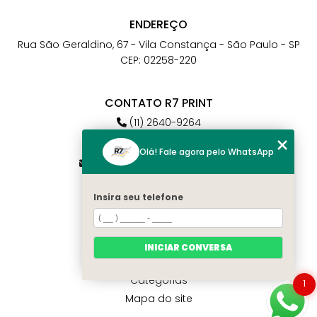
ENDEREÇO
Rua São Geraldino, 67 - Vila Constança - São Paulo - SP
CEP: 02258-220
CONTATO R7 PRINT
(11) 2640-9264
(11) 98784-6664
Olá! Fale agora pelo WhatsApp
atendimento@r7print.com.br
Insira seu telefone
MENU
Home
Quem somos
INICIAR CONVERSA
Contato
Categorias
1
Mapa do site