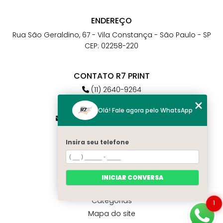
ENDEREÇO
Rua São Geraldino, 67 - Vila Constança - São Paulo - SP
CEP: 02258-220
CONTATO R7 PRINT
(11) 2640-9264
(11) 98784-6664
Olá! Fale agora pelo WhatsApp
atendimento@r7print.com.br
Insira seu telefone
MENU
Home
Quem somos
INICIAR CONVERSA
Contato
Categorias
1
Mapa do site