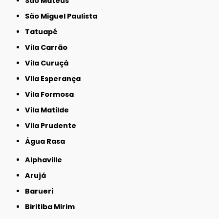
São Mateus
São Miguel Paulista
Tatuapé
Vila Carrão
Vila Curuçá
Vila Esperança
Vila Formosa
Vila Matilde
Vila Prudente
Água Rasa
Alphaville
Arujá
Barueri
Biritiba Mirim