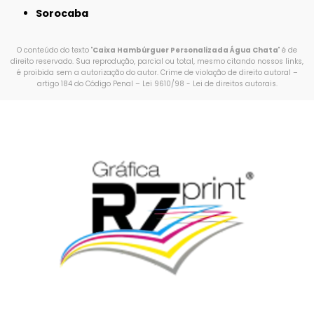
Sorocaba
O conteúdo do texto "
Caixa Hambúrguer Personalizada Água Chata
" é de
direito reservado. Sua reprodução, parcial ou total, mesmo citando nossos links,
é proibida sem a autorização do autor. Crime de violação de direito autoral –
artigo 184 do Código Penal –
Lei 9610/98 - Lei de direitos autorais
.