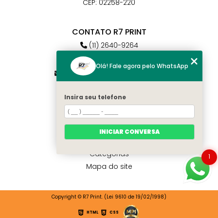
CEP: 02258-220
CONTATO R7 PRINT
(11) 2640-9264
(11) 98784-6664
Olá! Fale agora pelo WhatsApp
atendimento@r7print.com.br
Insira seu telefone
MENU
Home
Quem somos
INICIAR CONVERSA
Contato
Categorias
1
Mapa do site
Copyright © R7 Print. (Lei 9610 de 19/02/1998)
HTML
CSS