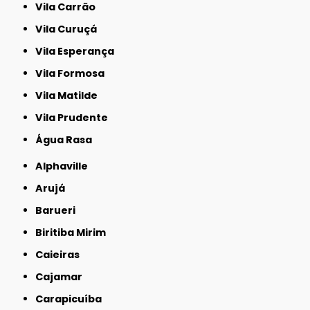
Vila Carrão
Vila Curuçá
Vila Esperança
Vila Formosa
Vila Matilde
Vila Prudente
Água Rasa
Alphaville
Arujá
Barueri
Biritiba Mirim
Caieiras
Cajamar
Carapicuíba