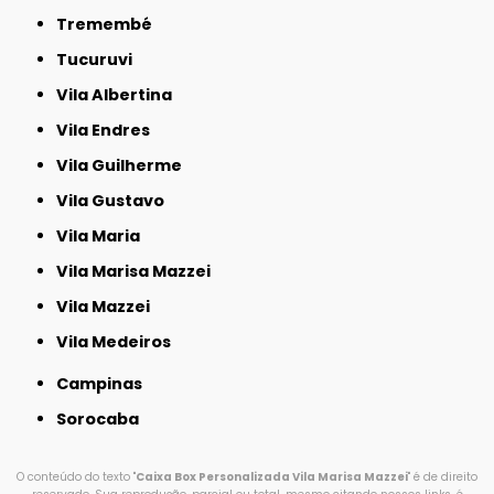
Tremembé
Tucuruvi
Vila Albertina
Vila Endres
Vila Guilherme
Vila Gustavo
Vila Maria
Vila Marisa Mazzei
Vila Mazzei
Vila Medeiros
Campinas
Sorocaba
O conteúdo do texto "
Caixa Box Personalizada Vila Marisa Mazzei
" é de direito