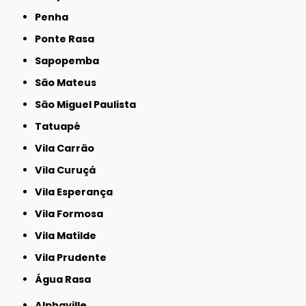
Penha
Ponte Rasa
Sapopemba
São Mateus
São Miguel Paulista
Tatuapé
Vila Carrão
Vila Curuçá
Vila Esperança
Vila Formosa
Vila Matilde
Vila Prudente
Água Rasa
Alphaville