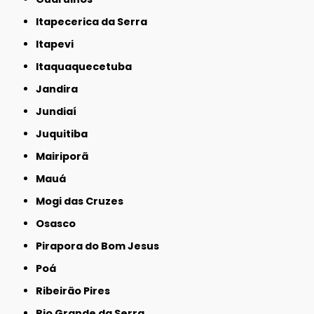
Itapecerica da Serra
Itapevi
Itaquaquecetuba
Jandira
Jundiaí
Juquitiba
Mairiporã
Mauá
Mogi das Cruzes
Osasco
Pirapora do Bom Jesus
Poá
Ribeirão Pires
Rio Grande da Serra