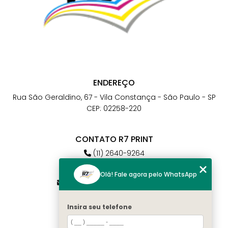
ENDEREÇO
Rua São Geraldino, 67 - Vila Constança - São Paulo - SP
CEP: 02258-220
CONTATO R7 PRINT
(11) 2640-9264
(11) 98784-6664
Olá! Fale agora pelo WhatsApp
atendimento@r7print.com.br
Insira seu telefone
MENU
Home