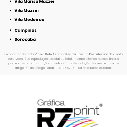
Vila Marisa Mazzei
Vila Mazzei
Vila Medeiros
Campinas
Sorocaba
O conteúdo do texto "
Caixa Bolo Personalizada Jardim Fortaleza
" é de direito
reservado. Sua reprodução, parcial ou total, mesmo citando nossos links, é
proibida sem a autorização do autor. Crime de violação de direito autoral –
artigo 184 do Código Penal –
Lei 9610/98 - Lei de direitos autorais
.