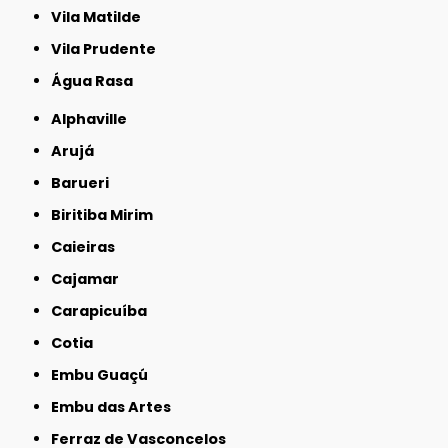
Vila Matilde
Vila Prudente
Água Rasa
Alphaville
Arujá
Barueri
Biritiba Mirim
Caieiras
Cajamar
Carapicuíba
Cotia
Embu Guaçú
Embu das Artes
Ferraz de Vasconcelos