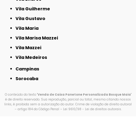
Vila Guilherme
Vila Gustavo
Vila Maria
Vila Marisa Mazzei
Vila Mazzei
Vila Medeiros
Campinas
Sorocaba
O conteúdo do texto "
Venda de Caixa Panetone Personalizada Bosque Maia
"
é de direito reservado. Sua reprodução, parcial ou total, mesmo citando nossos
links, é proibida sem a autorização do autor. Crime de violação de direito autoral
– artigo 184 do Código Penal –
Lei 9610/98 - Lei de direitos autorais
.