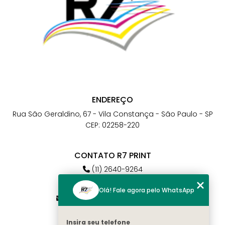
ENDEREÇO
Rua São Geraldino, 67 - Vila Constança - São Paulo - SP
CEP: 02258-220
CONTATO R7 PRINT
(11) 2640-9264
(11) 98784-6664
Olá! Fale agora pelo WhatsApp
atendimento@r7print.com.br
Insira seu telefone