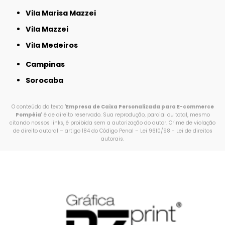
Vila Marisa Mazzei
Vila Mazzei
Vila Medeiros
Campinas
Sorocaba
O conteúdo do texto "
Empresa de Caixa Personalizada para E-commerce
Pompéia
" é de direito reservado. Sua reprodução, parcial ou total, mesmo
citando nossos links, é proibida sem a autorização do autor. Crime de violação
de direito autoral – artigo 184 do Código Penal –
Lei 9610/98 - Lei de direitos
autorais
.