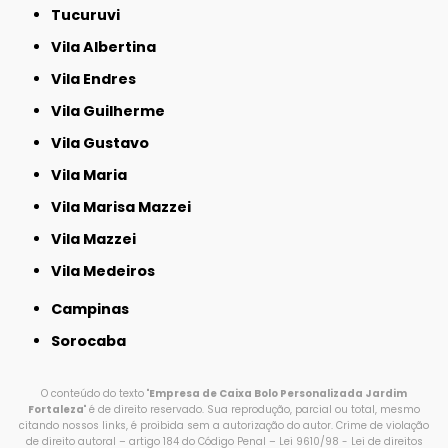
Tucuruvi
Vila Albertina
Vila Endres
Vila Guilherme
Vila Gustavo
Vila Maria
Vila Marisa Mazzei
Vila Mazzei
Vila Medeiros
Campinas
Sorocaba
O conteúdo do texto "
Empresa de Caixa Bolo Personalizada Jardim
Fortaleza
" é de direito reservado. Sua reprodução, parcial ou total, mesmo
citando nossos links, é proibida sem a autorização do autor. Crime de violação
de direito autoral – artigo 184 do Código Penal –
Lei 9610/98 - Lei de direitos