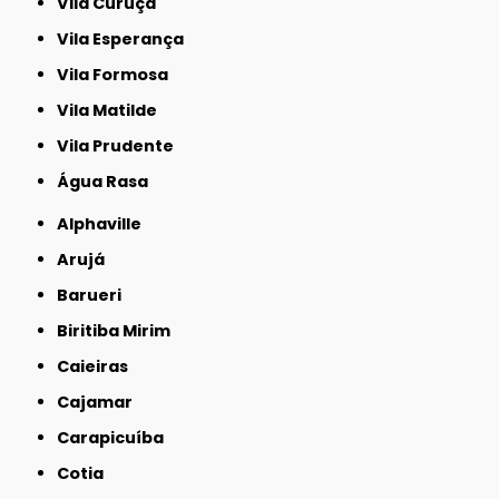
Vila Curuçá
Vila Esperança
Vila Formosa
Vila Matilde
Vila Prudente
Água Rasa
Alphaville
Arujá
Barueri
Biritiba Mirim
Caieiras
Cajamar
Carapicuíba
Cotia