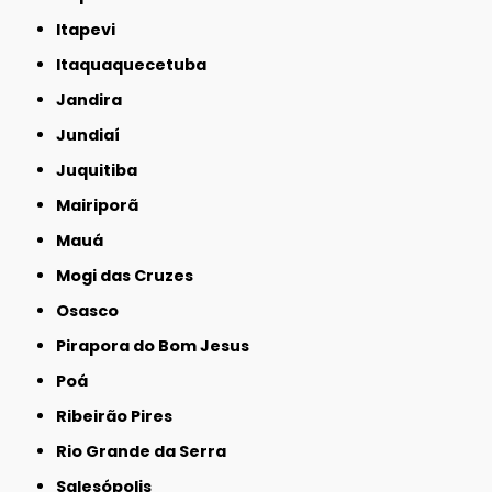
Itapevi
Itaquaquecetuba
Jandira
Jundiaí
Juquitiba
Mairiporã
Mauá
Mogi das Cruzes
Osasco
Pirapora do Bom Jesus
Poá
Ribeirão Pires
Rio Grande da Serra
Salesópolis