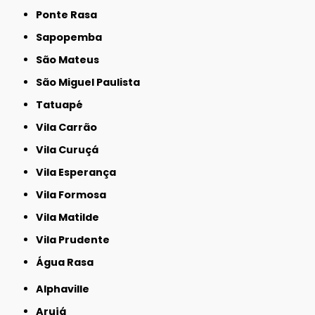
Ponte Rasa
Sapopemba
São Mateus
São Miguel Paulista
Tatuapé
Vila Carrão
Vila Curuçá
Vila Esperança
Vila Formosa
Vila Matilde
Vila Prudente
Água Rasa
Alphaville
Arujá