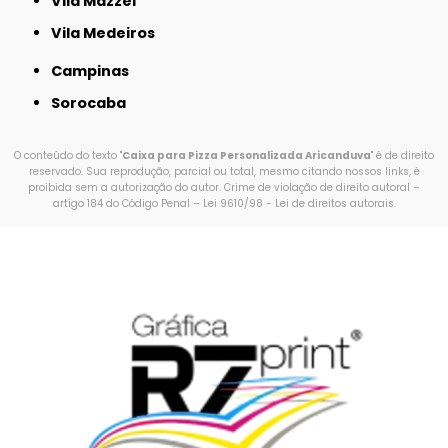
Vila Mazzei
Vila Medeiros
Campinas
Sorocaba
O conteúdo do texto "
Caixa para Pizza Personalizada Aricanduva
" é de direito
reservado. Sua reprodução, parcial ou total, mesmo citando nossos links, é
proibida sem a autorização do autor. Crime de violação de direito autoral –
artigo 184 do Código Penal –
Lei 9610/98 - Lei de direitos autorais
.