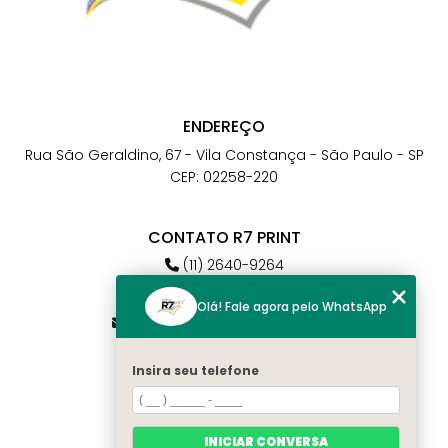
ENDEREÇO
Rua São Geraldino, 67 - Vila Constança - São Paulo - SP
CEP: 02258-220
CONTATO R7 PRINT
(11) 2640-9264
(11) 98784-6664
Olá! Fale agora pelo WhatsApp
atendimento@r7print.com.br
Insira seu telefone
MENU
Home
Quem somos
INICIAR CONVERSA