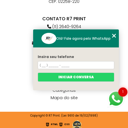
CEP: 02258-220
CONTATO R7 PRINT
(11) 2640-9264
(11) 98784-6664
Olá! Fale agora pelo WhatsApp
atendimento@r7print.com.br
Insira seu telefone
MENU
Home
Quem somos
INICIAR CONVERSA
Contato
Categorias
1
Mapa do site
Copyright © R7 Print. (Lei 9610 de 19/02/1998)
HTML
CSS