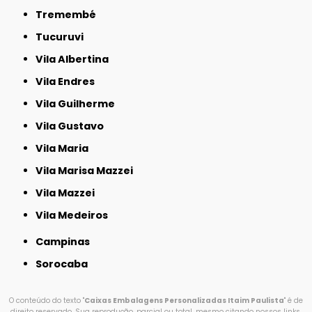
Tremembé
Tucuruvi
Vila Albertina
Vila Endres
Vila Guilherme
Vila Gustavo
Vila Maria
Vila Marisa Mazzei
Vila Mazzei
Vila Medeiros
Campinas
Sorocaba
O conteúdo do texto "
Caixas Embalagens Personalizadas Itaim Paulista
" é de
direito reservado. Sua reprodução, parcial ou total, mesmo citando nossos links,