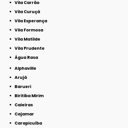
Vila Carrão
Vila Curuçá
Vila Esperança
Vila Formosa
Vila Matilde
Vila Prudente
Água Rasa
Alphaville
Arujá
Barueri
Biritiba Mirim
Caieiras
Cajamar
Carapicuíba