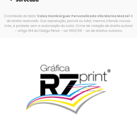
Sorocaba
O conteúdo do texto "
Caixa Hambúrguer Personalizada Vila Marisa Mazzei
" é
de direito reservado. Sua reprodução, parcial ou total, mesmo citando nossos
links, é proibida sem a autorização do autor. Crime de violação de direito autoral
– artigo 184 do Código Penal –
Lei 9610/98 - Lei de direitos autorais
.