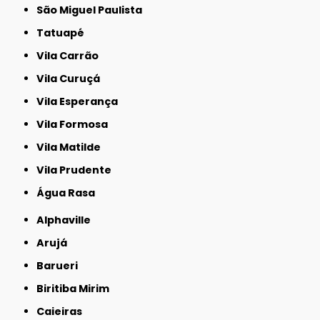
São Miguel Paulista
Tatuapé
Vila Carrão
Vila Curuçá
Vila Esperança
Vila Formosa
Vila Matilde
Vila Prudente
Água Rasa
Alphaville
Arujá
Barueri
Biritiba Mirim
Caieiras