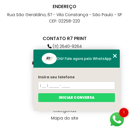
ENDEREÇO
Rua São Geraldino, 67 - Vila Constança - São Paulo - SP
CEP: 02258-220
CONTATO R7 PRINT
(11) 2640-9264
(11) 98784-6664
Olá! Fale agora pelo WhatsApp
atendimento@r7print.com.br
Insira seu telefone
MENU
Home
Quem somos
INICIAR CONVERSA
Contato
Categorias
1
Mapa do site