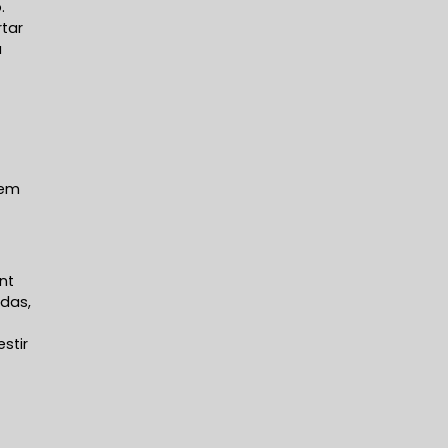
.
rtar
a
 em
nt
adas,
stir