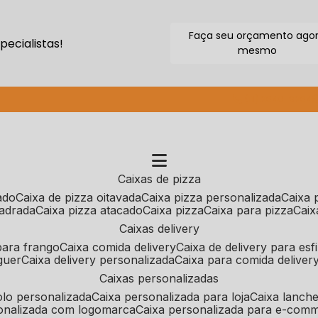
Faça seu orçamento ago
ecialistas!
mesmo
(11) 2640-9264
caixas de pizza
cado
caixa de pizza oitavada
caixa pizza personalizada
caixa
uadrada
caixa pizza atacado
caixa pizza
caixa para pizza
cai
caixas delivery
 para frango
caixa comida delivery
caixa de delivery para esf
guer
caixa delivery personalizada
caixa para comida deliver
caixas personalizadas
bolo personalizada
caixa personalizada para loja
caixa lanch
sonalizada com logomarca
caixa personalizada para e-com