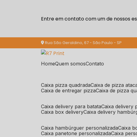
Entre em contato com um de nossos esp
Rua São Geraldino, 67 - São Paulo - SP
Home
Quem somos
Contato
caixa pizza quadrada
caixa de pizza ata
caixa de entregar pizza
caixa de pizza q
caixa delivery para batata
caixa delivery
caixa box delivery
caixa delivery hambúr
caixa hambúrguer personalizada
caixa 
caixa panetone personalizada
caixa per