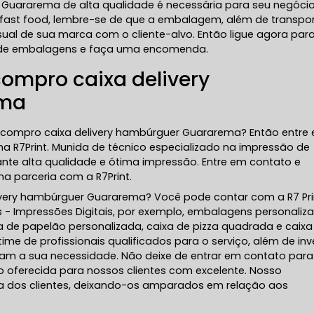
Guararema de alta qualidade é necessária para seu negócio
u fast food, lembre-se de que a embalagem, além de transpo
ual de sua marca com o cliente-alvo. Então ligue agora par
o de embalagens e faça uma encomenda.
ompro caixa delivery
ema
 compro caixa delivery hambúrguer Guararema? Então entre
na R7Print. Munida de técnico especializado na impressão de
ante alta qualidade e ótima impressão. Entre em contato e
a parceria com a R7Print.
very hambúrguer Guararema? Você pode contar com a R7 Pri
as - Impressões Digitais, por exemplo, embalagens personaliz
xa de papelão personalizada, caixa de pizza quadrada e caixa
e de profissionais qualificados para o serviço, além de inve
m a sua necessidade. Não deixe de entrar em contato para
 oferecida para nossos clientes com excelente. Nosso
a dos clientes, deixando-os amparados em relação aos