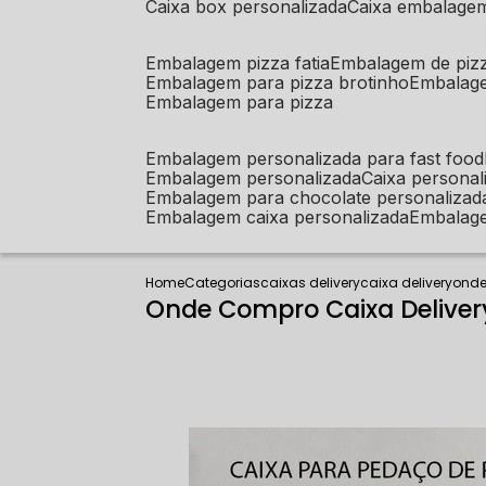
caixa box personalizada
caixa embalage
embalagem pizza fatia
embalagem de piz
embalagem para pizza brotinho
embalag
embalagem para pizza
embalagem personalizada para fast food
embalagem personalizada
caixa person
embalagem para chocolate personalizad
embalagem caixa personalizada
embalag
Home
Categorias
caixas delivery
caixa delivery
onde
Onde Compro Caixa Delive