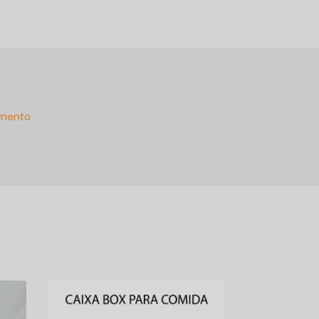
mento