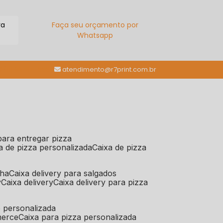
ra
Faça seu orçamento por
Whatsapp
(11) 98784-6664
atendimento@r7print.com.br
 para entregar pizza
xa de pizza personalizada
caixa de pizza
iha
caixa delivery para salgados
y
caixa delivery
caixa delivery para pizza
e personalizada
merce
caixa para pizza personalizada