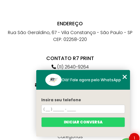
ENDEREÇO
Rua São Geraldino, 67 - Vila Constança - São Paulo - SP
CEP: 02258-220
CONTATO R7 PRINT
(11) 2640-9264
(11) 98784-6664
Olá! Fale agora pelo WhatsApp
atendimento@r7print.com.br
Insira seu telefone
MENU
Home
Quem somos
INICIAR CONVERSA
Contato
Categorias
1