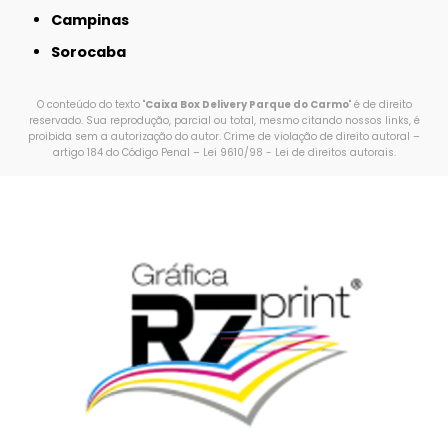
Campinas
Sorocaba
O conteúdo do texto "
Caixa Box Delivery Parque do Carmo
" é de direito
reservado. Sua reprodução, parcial ou total, mesmo citando nossos links, é
proibida sem a autorização do autor. Crime de violação de direito autoral –
artigo 184 do Código Penal –
Lei 9610/98 - Lei de direitos autorais
.