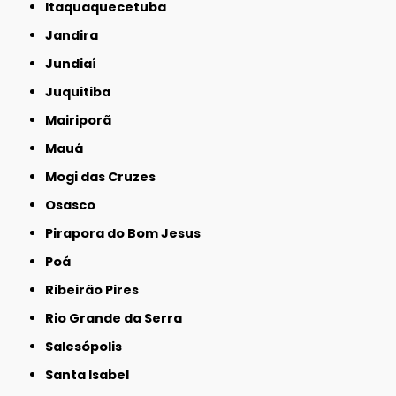
Itaquaquecetuba
Jandira
Jundiaí
Juquitiba
Mairiporã
Mauá
Mogi das Cruzes
Osasco
Pirapora do Bom Jesus
Poá
Ribeirão Pires
Rio Grande da Serra
Salesópolis
Santa Isabel