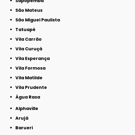
Sapopemba
São Mateus
São Miguel Paulista
Tatuapé
Vila Carrão
Vila Curuçá
Vila Esperança
Vila Formosa
Vila Matilde
Vila Prudente
Água Rasa
Alphaville
Arujá
Barueri