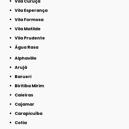
Vila Curuçá
Vila Esperança
Vila Formosa
Vila Matilde
Vila Prudente
Água Rasa
Alphaville
Arujá
Barueri
Biritiba Mirim
Caieiras
Cajamar
Carapicuíba
Cotia