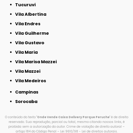
Tucuruvi
Vila Albertina
Vila Endres
Vila Guilherme
Vila Gustavo
Vila Maria
Vila Marisa Mazzei
Vila Mazzei
Vila Medeiros
Campinas
Sorocaba
O conteúdo do texto "
Onde Vende Caixa Delivery Parque Peruche
" é de direito
reservado. Sua reprodução, parcial ou total, mesmo citando nossos links, é
proibida sem a autorização do autor. Crime de violação de direito autoral –
artigo 184 do Código Penal –
Lei 9610/98 - Lei de direitos autorais
.