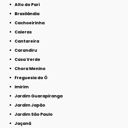
Alto do Pari
Brasilândia
Cachoeirinha
Caieras
Cantareira
Carandiru
Casa Verde
Chora Menino
Freguesia do Ó
Imirim
Jardim Guarapiranga
Jardim Japão
Jardim São Paulo
Jaçanã