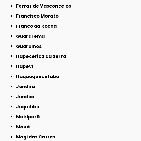
Ferraz de Vasconcelos
Francisco Morato
Franco da Rocha
Guararema
Guarulhos
Itapecerica da Serra
Itapevi
Itaquaquecetuba
Jandira
Jundiaí
Juquitiba
Mairiporã
Mauá
Mogi das Cruzes