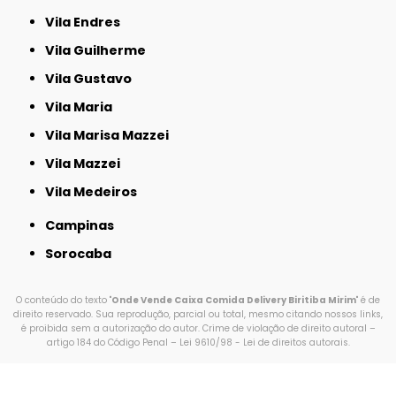
Vila Endres
Vila Guilherme
Vila Gustavo
Vila Maria
Vila Marisa Mazzei
Vila Mazzei
Vila Medeiros
Campinas
Sorocaba
O conteúdo do texto "
Onde Vende Caixa Comida Delivery Biritiba Mirim
" é de
direito reservado. Sua reprodução, parcial ou total, mesmo citando nossos links,
é proibida sem a autorização do autor. Crime de violação de direito autoral –
artigo 184 do Código Penal –
Lei 9610/98 - Lei de direitos autorais
.