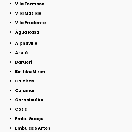
Vila Formosa
Vila Matilde
Vila Prudente
Água Rasa
Alphaville
Arujá
Barueri
Biritiba Mirim
Caieiras
Cajamar
Carapicuíba
Cotia
Embu Guaçú
Embu das Artes