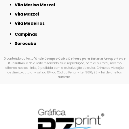
Vila Marisa Mazzei
Vila Mazzei
Vila Medeiros
Campinas
Sorocaba
O conteúdo do texto "
Onde Compro Caixa Delivery para Batata Aeroporto de
Guarulhos
" é de direito reservado. Sua reprodução, parcial ou total, mesmo
citando nossos links, é proibida sem a autorização do autor. Crime de violação
de direito autoral – artigo 184 do Código Penal –
Lei 9610/98 - Lei de direitos
autorais
.