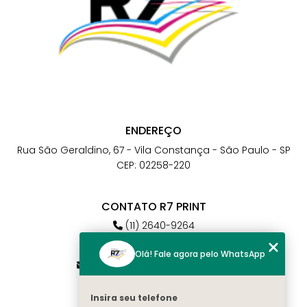
ENDEREÇO
Rua São Geraldino, 67 - Vila Constança - São Paulo - SP
CEP: 02258-220
CONTATO R7 PRINT
(11) 2640-9264
(11) 98784-6664
Olá! Fale agora pelo WhatsApp
atendimento@r7print.com.br
Insira seu telefone
MENU