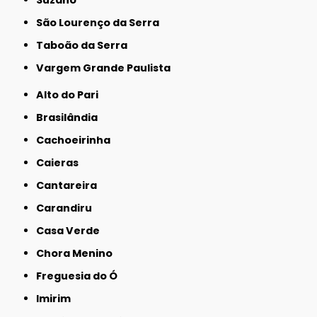
Suzano
São Lourenço da Serra
Taboão da Serra
Vargem Grande Paulista
Alto do Pari
Brasilândia
Cachoeirinha
Caieras
Cantareira
Carandiru
Casa Verde
Chora Menino
Freguesia do Ó
Imirim