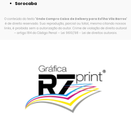
Sorocaba
O conteúdo do texto "
Onde Compro Caixa de Delivery para Esfiha Vila Barros
"
é de direito reservado. Sua reprodução, parcial ou total, mesmo citando nossos
links, é proibida sem a autorização do autor. Crime de violação de direito autoral
– artigo 184 do Código Penal –
Lei 9610/98 - Lei de direitos autorais
.