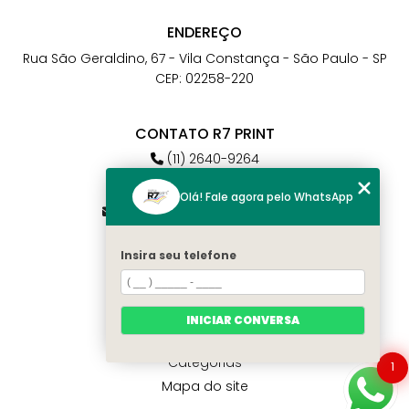
ENDEREÇO
Rua São Geraldino, 67 - Vila Constança - São Paulo - SP
CEP: 02258-220
CONTATO R7 PRINT
(11) 2640-9264
(11) 98784-6664
Olá! Fale agora pelo WhatsApp
atendimento@r7print.com.br
Insira seu telefone
MENU
Home
Quem somos
INICIAR CONVERSA
Contato
Categorias
1
Mapa do site