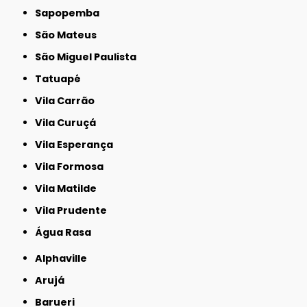
Sapopemba
São Mateus
São Miguel Paulista
Tatuapé
Vila Carrão
Vila Curuçá
Vila Esperança
Vila Formosa
Vila Matilde
Vila Prudente
Água Rasa
Alphaville
Arujá
Barueri