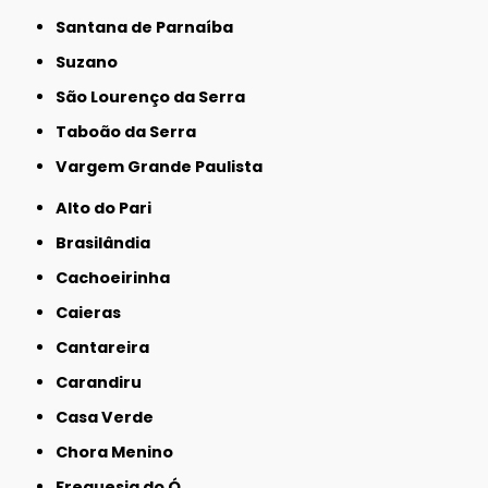
Santana de Parnaíba
Suzano
São Lourenço da Serra
Taboão da Serra
Vargem Grande Paulista
Alto do Pari
Brasilândia
Cachoeirinha
Caieras
Cantareira
Carandiru
Casa Verde
Chora Menino
Freguesia do Ó