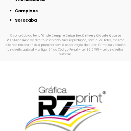
Campinas
Sorocaba
O conteúdo do texto "
Onde Compro Caixa Box Delivery Cidade Quarto
Centenário
" é de direito reservado. Sua reprodução, parcial ou total, mesmo
citando nossos links, é proibida sem a autorização do autor. Crime de violação
de direito autoral – artigo 184 do Código Penal –
Lei 9610/98 - Lei de direitos
autorais
.