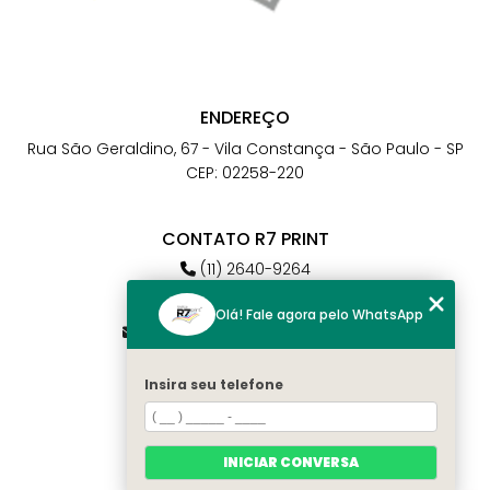
ENDEREÇO
Rua São Geraldino, 67 - Vila Constança - São Paulo - SP
CEP: 02258-220
CONTATO R7 PRINT
(11) 2640-9264
(11) 98784-6664
Olá! Fale agora pelo WhatsApp
atendimento@r7print.com.br
Insira seu telefone
MENU
Home
Quem somos
INICIAR CONVERSA
Contato