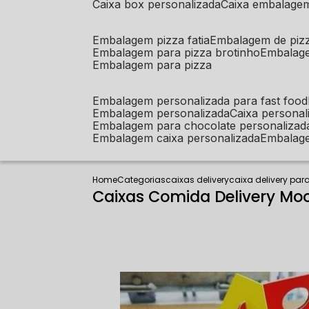
caixa box personalizada
caixa embalage
embalagem pizza fatia
embalagem de piz
embalagem para pizza brotinho
embalag
embalagem para pizza
embalagem personalizada para fast food
embalagem personalizada
caixa person
embalagem para chocolate personalizad
embalagem caixa personalizada
embalag
Home
Categorias
caixas delivery
caixa delivery par
Caixas Comida Delivery Mo