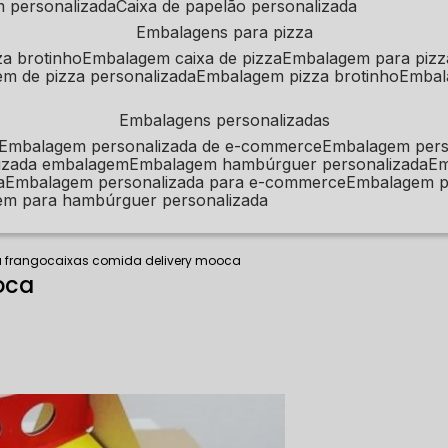
m personalizada
caixa de papelão personalizada
embalagens para pizza
za brotinho
embalagem caixa de pizza
embalagem para pizz
em de pizza personalizada
embalagem pizza brotinho
emba
embalagens personalizadas
embalagem personalizada de e-commerce
embalagem per
alizada embalagem
embalagem hambúrguer personalizada
e
a
embalagem personalizada para e-commerce
embalagem p
em para hambúrguer personalizada
a frango
caixas comida delivery mooca
oca