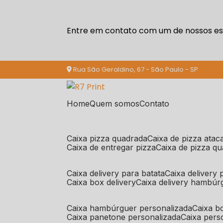
Entre em contato com um de nossos esp
Rua São Geraldino, 67 - São Paulo - SP
Home
Quem somos
Contato
caixa pizza quadrada
caixa de pizza ata
caixa de entregar pizza
caixa de pizza q
caixa delivery para batata
caixa delivery
caixa box delivery
caixa delivery hambúr
caixa hambúrguer personalizada
caixa 
caixa panetone personalizada
caixa per