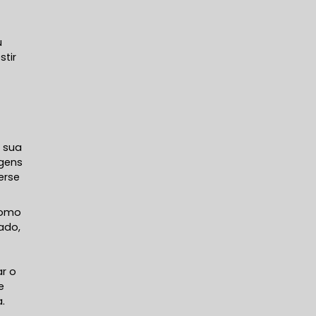
u
stir
a
 sua
agens
erse
como
ado,
m
r o
e
.