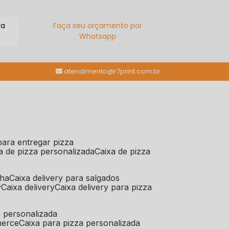
ra
Faça seu orçamento por
Whatsapp
(11) 98784-6664
atendimento@r7print.com.br
 para entregar pizza
xa de pizza personalizada
caixa de pizza
iha
caixa delivery para salgados
y
caixa delivery
caixa delivery para pizza
e personalizada
merce
caixa para pizza personalizada