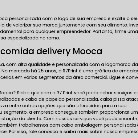
oca personalizada com o logo de sua empresa e exalte o se
a de valorizar sua marca juntamente com seu alimento. Inve
undamental para qualquer empreendedor. Portanto, firme um
sa especializada no ramo.
 comida delivery Mooca
ca, com alta qualidade e personalizada com a logomarca da
. No mercado há 25 anos, a R7Print é uma gráfica de embal
rias em vários segmentos da área comercial. Ligue e conv
 Mooca? Saiba que com a R7 Print você pode achar serviços 
alizadas e caixa de papelão personalizada, caixa pizza atac
zza entre outras opções que são oferecidas para a sua
 seu segmento, a empresa consegue também proporcionar u
isfação do cliente. Com nossos serviços você pode encontra
s, também trabalhamos com caixa embalagem personalizada 
. Por isso, fale conosco e saiba mais sobre nossa empresa