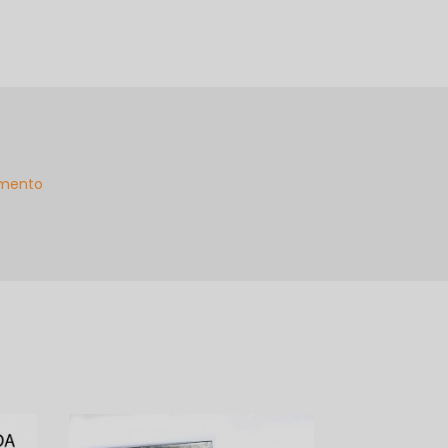
mento