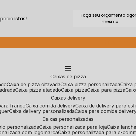
Faça seu orçamento ago
ecialistas!
mesmo
(11) 2640-9264
caixas de pizza
cado
caixa de pizza oitavada
caixa pizza personalizada
caixa
uadrada
caixa pizza atacado
caixa pizza
caixa para pizza
cai
caixas delivery
 para frango
caixa comida delivery
caixa de delivery para esf
guer
caixa delivery personalizada
caixa para comida deliver
caixas personalizadas
bolo personalizada
caixa personalizada para loja
caixa lanch
sonalizada com logomarca
caixa personalizada para e-com