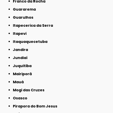
Franco da Rocha
Guararema
Guarulhos
Itapecerica da Serra
Itapevi
Itaquaquecetuba
Jandira
Jundiaí
Juquitiba
Mairiporã
Mauá
Mogi das Cruzes
Osasco
Pirapora do Bom Jesus