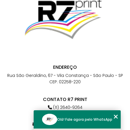
ENDEREÇO
Rua São Geraldino, 67 - Vila Constança - São Paulo - SP
CEP: 02258-220
CONTATO R7 PRINT
(11) 2640-9264
(11) 98784-6664
Olá! Fale agora pelo WhatsApp
atendimento@r7print.com.br