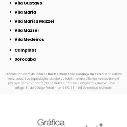
Vila Gustavo
Vila Maria
Vila Marisa Mazzei
Vila Mazzei
Vila Medeiros
Campinas
Sorocaba
O conteúdo do texto "
Caixas Box Delivery São Lourenço da Serra
" é de direito
reservado. Sua reprodução, parcial ou total, mesmo citando nossos links, é
proibida sem a autorização do autor. Crime de violação de direito autoral –
artigo 184 do Código Penal –
Lei 9610/98 - Lei de direitos autorais
.