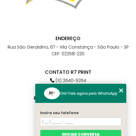
ENDEREÇO
Rua São Geraldino, 67 - Vila Constança - São Paulo - SP
CEP: 02258-220
CONTATO R7 PRINT
(11) 2640-9264
(11) 98784-6664
Olá! Fale agora pelo WhatsApp
atendimento@r7print.com.br
Insira seu telefone
MENU
Home
Quem somos
INICIAR CONVERSA