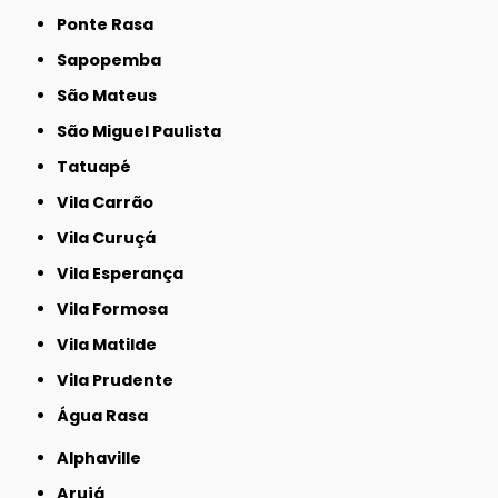
Ponte Rasa
Sapopemba
São Mateus
São Miguel Paulista
Tatuapé
Vila Carrão
Vila Curuçá
Vila Esperança
Vila Formosa
Vila Matilde
Vila Prudente
Água Rasa
Alphaville
Arujá