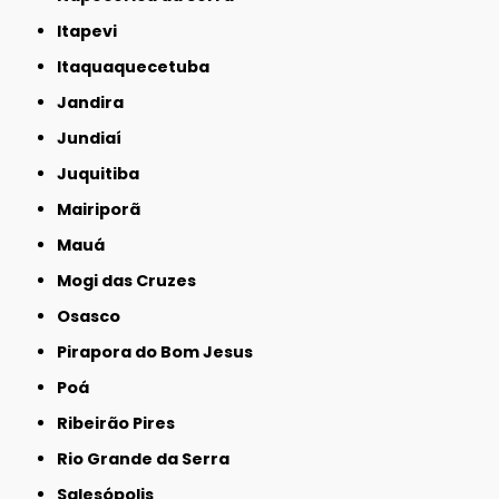
Itapevi
Itaquaquecetuba
Jandira
Jundiaí
Juquitiba
Mairiporã
Mauá
Mogi das Cruzes
Osasco
Pirapora do Bom Jesus
Poá
Ribeirão Pires
Rio Grande da Serra
Salesópolis