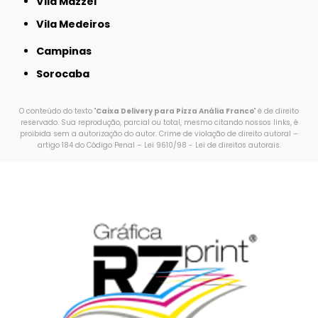
Vila Mazzei
Vila Medeiros
Campinas
Sorocaba
O conteúdo do texto "
Caixa Delivery para Pizza Anália Franco
" é de direito
reservado. Sua reprodução, parcial ou total, mesmo citando nossos links, é
proibida sem a autorização do autor. Crime de violação de direito autoral –
artigo 184 do Código Penal –
Lei 9610/98 - Lei de direitos autorais
.