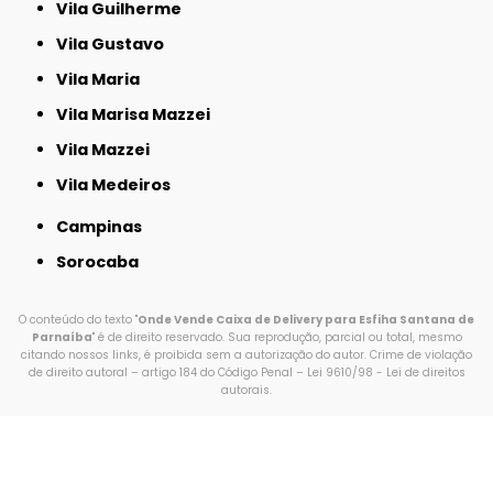
Vila Guilherme
Vila Gustavo
Vila Maria
Vila Marisa Mazzei
Vila Mazzei
Vila Medeiros
Campinas
Sorocaba
O conteúdo do texto "
Onde Vende Caixa de Delivery para Esfiha Santana de
Parnaíba
" é de direito reservado. Sua reprodução, parcial ou total, mesmo
citando nossos links, é proibida sem a autorização do autor. Crime de violação
de direito autoral – artigo 184 do Código Penal –
Lei 9610/98 - Lei de direitos
autorais
.