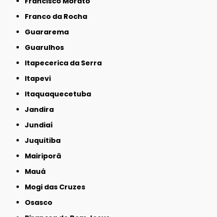
Francisco Morato
Franco da Rocha
Guararema
Guarulhos
Itapecerica da Serra
Itapevi
Itaquaquecetuba
Jandira
Jundiaí
Juquitiba
Mairiporã
Mauá
Mogi das Cruzes
Osasco