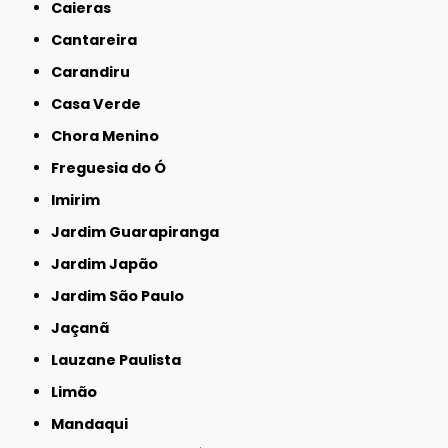
Caieras
Cantareira
Carandiru
Casa Verde
Chora Menino
Freguesia do Ó
Imirim
Jardim Guarapiranga
Jardim Japão
Jardim São Paulo
Jaçanã
Lauzane Paulista
Limão
Mandaqui