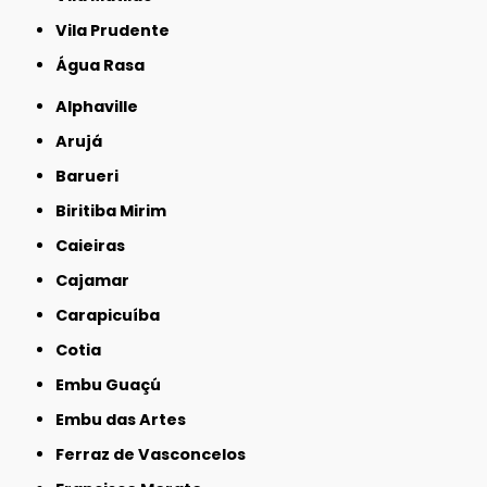
Vila Prudente
Água Rasa
Alphaville
Arujá
Barueri
Biritiba Mirim
Caieiras
Cajamar
Carapicuíba
Cotia
Embu Guaçú
Embu das Artes
Ferraz de Vasconcelos