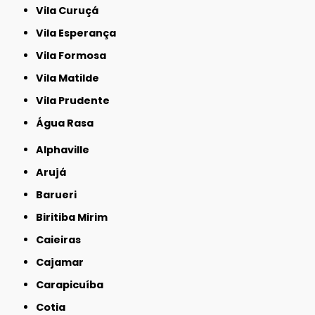
Vila Curuçá
Vila Esperança
Vila Formosa
Vila Matilde
Vila Prudente
Água Rasa
Alphaville
Arujá
Barueri
Biritiba Mirim
Caieiras
Cajamar
Carapicuíba
Cotia