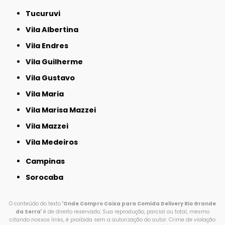
Tucuruvi
Vila Albertina
Vila Endres
Vila Guilherme
Vila Gustavo
Vila Maria
Vila Marisa Mazzei
Vila Mazzei
Vila Medeiros
Campinas
Sorocaba
O conteúdo do texto "
Onde Compro Caixa para Comida Delivery Rio Grande
da Serra
" é de direito reservado. Sua reprodução, parcial ou total, mesmo
citando nossos links, é proibida sem a autorização do autor. Crime de violação