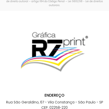
de direito autoral – artigo 184 do Código Penal –
Lei 9610/98 - Lei de direitos
autorais
.
ENDEREÇO
Rua São Geraldino, 67 - Vila Constança - São Paulo - SP
CEP: 02258-220