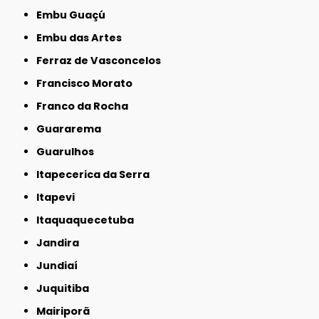
Embu Guaçú
Embu das Artes
Ferraz de Vasconcelos
Francisco Morato
Franco da Rocha
Guararema
Guarulhos
Itapecerica da Serra
Itapevi
Itaquaquecetuba
Jandira
Jundiaí
Juquitiba
Mairiporã