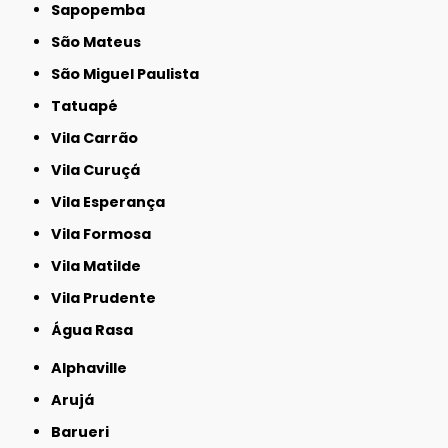
Sapopemba
São Mateus
São Miguel Paulista
Tatuapé
Vila Carrão
Vila Curuçá
Vila Esperança
Vila Formosa
Vila Matilde
Vila Prudente
Água Rasa
Alphaville
Arujá
Barueri