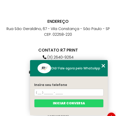
ENDEREÇO
Rua São Geraldino, 67 - Vila Constança - São Paulo - SP
CEP: 02258-220
CONTATO R7 PRINT
(11) 2640-9264
(11) 98784-6664
Olá! Fale agora pelo WhatsApp
atendimento@r7print.com.br
Insira seu telefone
MENU
Home
Quem somos
INICIAR CONVERSA
Contato
Categorias