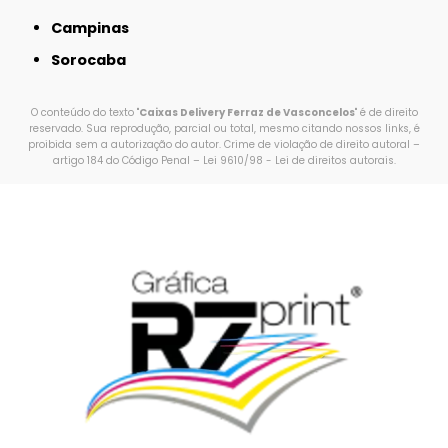
Campinas
Sorocaba
O conteúdo do texto "
Caixas Delivery Ferraz de Vasconcelos
" é de direito
reservado. Sua reprodução, parcial ou total, mesmo citando nossos links, é
proibida sem a autorização do autor. Crime de violação de direito autoral –
artigo 184 do Código Penal –
Lei 9610/98 - Lei de direitos autorais
.