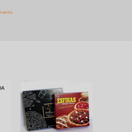
mento