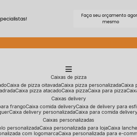
Faça seu orçamento ago
ecialistas!
mesmo
(11) 2640-9264
caixas de pizza
cado
caixa de pizza oitavada
caixa pizza personalizada
caixa
uadrada
caixa pizza atacado
caixa pizza
caixa para pizza
cai
caixas delivery
 para frango
caixa comida delivery
caixa de delivery para esf
guer
caixa delivery personalizada
caixa para comida deliver
caixas personalizadas
bolo personalizada
caixa personalizada para loja
caixa lanch
sonalizada com logomarca
caixa personalizada para e-com