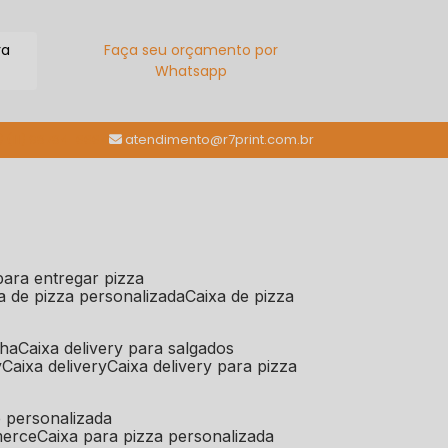
ra
Faça seu orçamento por
Whatsapp
(11) 98784-6664
atendimento@r7print.com.br
 para entregar pizza
xa de pizza personalizada
caixa de pizza
iha
caixa delivery para salgados
y
caixa delivery
caixa delivery para pizza
e personalizada
merce
caixa para pizza personalizada