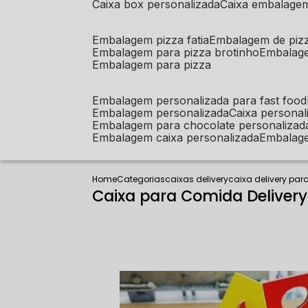
caixa box personalizada
caixa embalage
embalagem pizza fatia
embalagem de piz
embalagem para pizza brotinho
embalag
embalagem para pizza
embalagem personalizada para fast food
embalagem personalizada
caixa person
embalagem para chocolate personalizad
embalagem caixa personalizada
embalag
Home
Categorias
caixas delivery
caixa delivery par
Caixa para Comida Delivery