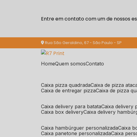
Entre em contato com um de nossos esp
Rua São Geraldino, 67 - São Paulo - SP
Home
Quem somos
Contato
caixa pizza quadrada
caixa de pizza ata
caixa de entregar pizza
caixa de pizza q
caixa delivery para batata
caixa delivery
caixa box delivery
caixa delivery hambúr
caixa hambúrguer personalizada
caixa 
caixa panetone personalizada
caixa per