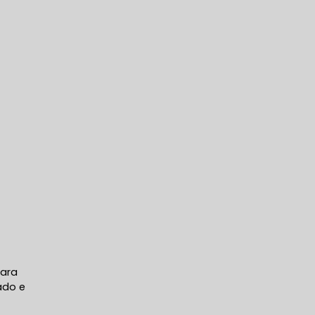
para
ado e