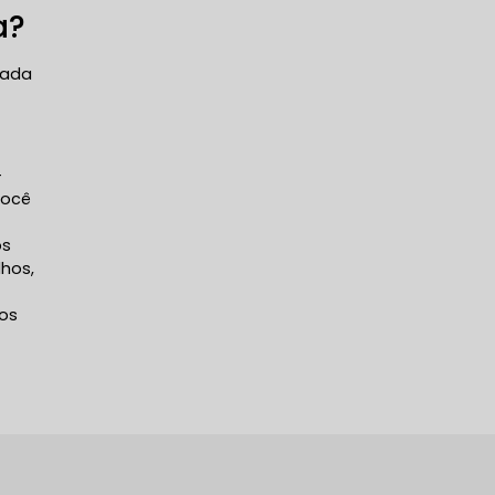
a?
zada
-
você
os
lhos,
tos