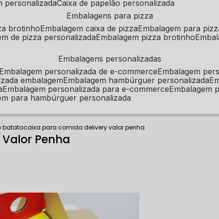
m personalizada
caixa de papelão personalizada
embalagens para pizza
za brotinho
embalagem caixa de pizza
embalagem para pizz
em de pizza personalizada
embalagem pizza brotinho
emba
embalagens personalizadas
embalagem personalizada de e-commerce
embalagem per
alizada embalagem
embalagem hambúrguer personalizada
e
a
embalagem personalizada para e-commerce
embalagem p
em para hambúrguer personalizada
a batata
caixa para comida delivery valor penha
 Valor Penha