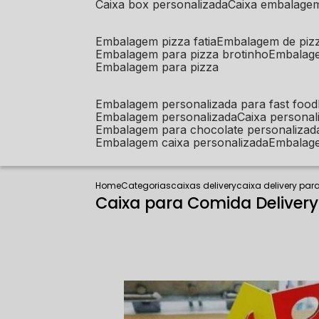
caixa box personalizada
caixa embalage
embalagem pizza fatia
embalagem de piz
embalagem para pizza brotinho
embalag
embalagem para pizza
embalagem personalizada para fast food
embalagem personalizada
caixa person
embalagem para chocolate personalizad
embalagem caixa personalizada
embalag
Home
Categorias
caixas delivery
caixa delivery par
Caixa para Comida Deliver