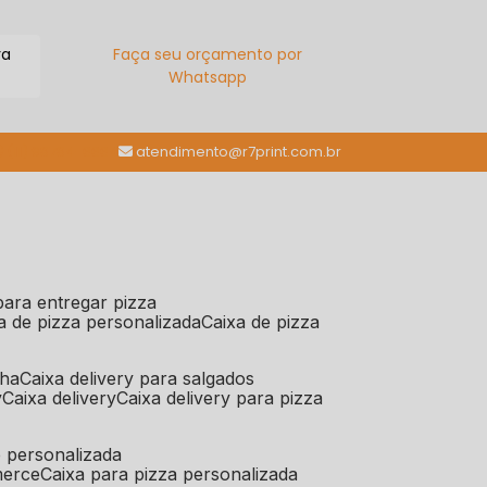
ra
Faça seu orçamento por
Whatsapp
(11) 98784-6664
atendimento@r7print.com.br
 para entregar pizza
xa de pizza personalizada
caixa de pizza
iha
caixa delivery para salgados
y
caixa delivery
caixa delivery para pizza
e personalizada
merce
caixa para pizza personalizada