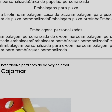
m personalizada
caixa de papelão personalizada
embalagens para pizza
za brotinho
embalagem caixa de pizza
embalagem para pizz
em de pizza personalizada
embalagem pizza brotinho
emba
embalagens personalizadas
embalagem personalizada de e-commerce
embalagem per
alizada embalagem
embalagem hambúrguer personalizada
e
a
embalagem personalizada para e-commerce
embalagem p
em para hambúrguer personalizada
a batata
caixa para comida delivery cajamar
y Cajamar