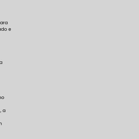
para
ado e
da
e
mo
, a
m