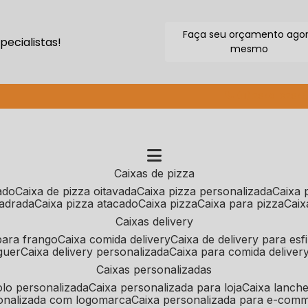
Faça seu orçamento ago
ecialistas!
mesmo
(11) 2640-9264
caixas de pizza
cado
caixa de pizza oitavada
caixa pizza personalizada
caixa
uadrada
caixa pizza atacado
caixa pizza
caixa para pizza
cai
caixas delivery
 para frango
caixa comida delivery
caixa de delivery para esf
guer
caixa delivery personalizada
caixa para comida deliver
caixas personalizadas
bolo personalizada
caixa personalizada para loja
caixa lanch
sonalizada com logomarca
caixa personalizada para e-com