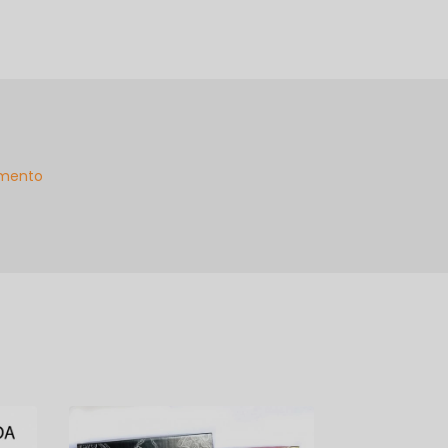
mento