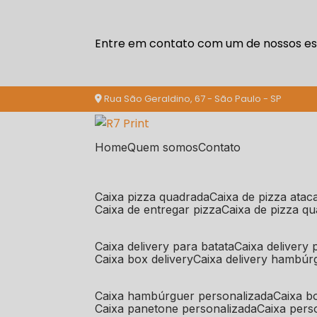
Entre em contato com um de nossos esp
Rua São Geraldino, 67 - São Paulo - SP
Home
Quem somos
Contato
caixa pizza quadrada
caixa de pizza ata
caixa de entregar pizza
caixa de pizza q
caixa delivery para batata
caixa delivery
caixa box delivery
caixa delivery hambúr
caixa hambúrguer personalizada
caixa 
caixa panetone personalizada
caixa per