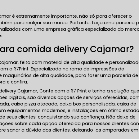
ajamar é extremamente importante, não só para oferecer o
mbém para realçar sua marca. Portanto, faça uma parceria 
sonalizadas com uma empresa gráfica especializada do merc
s.
ara comida delivery Cajamar?
ajamar, feita com material de alta qualidade e personaliza
om a R7Print. Especializada no ramo de impressões de
e maquinários de alta qualidade, para fazer uma parceria de
a e confira.
elivery Cajamar, Conte com a R7 Print e tenha a solução qu
es Digitais, são diversas opções de serviços oferecidas, co
da, caixa pizza atacado, caixa box personalizada, caixa de
 Com equipamentos modernos, e instalações em ótimo estado
de seus clientes, conquistando sua confiança. Não deixe de
mações sobre cada opção oferecida para nossos clientes co
re sanar a dúvida dos clientes, deixando-os amparados em