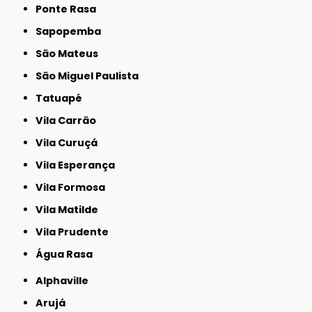
Ponte Rasa
Sapopemba
São Mateus
São Miguel Paulista
Tatuapé
Vila Carrão
Vila Curuçá
Vila Esperança
Vila Formosa
Vila Matilde
Vila Prudente
Água Rasa
Alphaville
Arujá