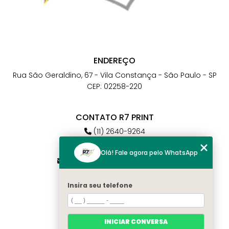
ENDEREÇO
Rua São Geraldino, 67 - Vila Constança - São Paulo - SP
CEP: 02258-220
CONTATO R7 PRINT
(11) 2640-9264
(11) 98784-6664
Olá! Fale agora pelo WhatsApp
atendimento@r7print.com.br
Insira seu telefone
MENU
Home
Quem somos
INICIAR CONVERSA