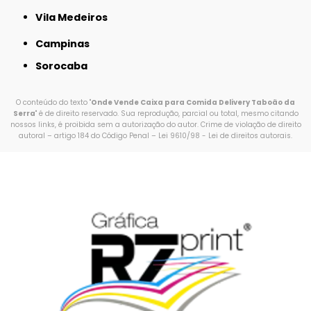
Vila Medeiros
Campinas
Sorocaba
O conteúdo do texto "
Onde Vende Caixa para Comida Delivery Taboão da
Serra
" é de direito reservado. Sua reprodução, parcial ou total, mesmo citando
nossos links, é proibida sem a autorização do autor. Crime de violação de direito
autoral – artigo 184 do Código Penal –
Lei 9610/98 - Lei de direitos autorais
.