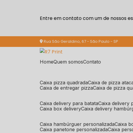
Entre em contato com um de nossos esp
Rua São Geraldino, 67 - São Paulo - SP
Home
Quem somos
Contato
caixa pizza quadrada
caixa de pizza ata
caixa de entregar pizza
caixa de pizza q
caixa delivery para batata
caixa delivery
caixa box delivery
caixa delivery hambúr
caixa hambúrguer personalizada
caixa 
caixa panetone personalizada
caixa per