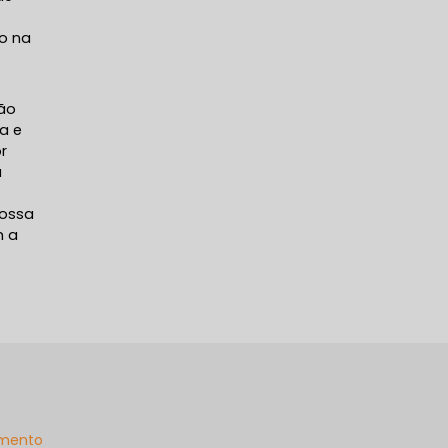
ão na
.
lão
a e
r
a
nossa
m a
mento