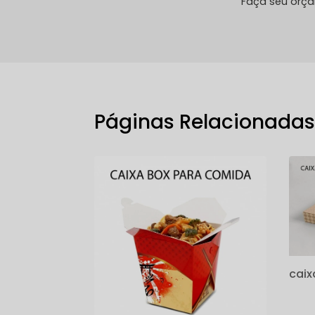
Faça seu orç
Páginas Relacionada
caix