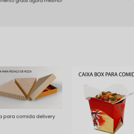
amento grátis agora mesmo!
s
a para comida delivery