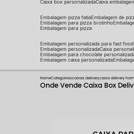
caixa box personalizada
caixa embalage
embalagem pizza fatia
embalagem de piz
embalagem para pizza brotinho
embalag
embalagem para pizza
embalagem personalizada para fast food
embalagem personalizada
caixa person
embalagem para chocolate personalizad
embalagem caixa personalizada
embalag
Home
Categorias
caixas delivery
caixa delivery ha
Onde Vende Caixa Box Deli