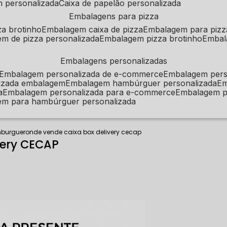
m personalizada
caixa de papelão personalizada
embalagens para pizza
za brotinho
embalagem caixa de pizza
embalagem para pizz
em de pizza personalizada
embalagem pizza brotinho
emba
embalagens personalizadas
embalagem personalizada de e-commerce
embalagem per
alizada embalagem
embalagem hambúrguer personalizada
e
a
embalagem personalizada para e-commerce
embalagem p
em para hambúrguer personalizada
mburguer
onde vende caixa box delivery cecap
very CECAP