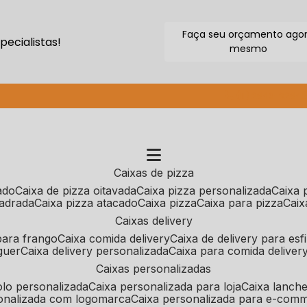
Faça seu orçamento ago
ecialistas!
mesmo
(11) 2640-9264
caixas de pizza
cado
caixa de pizza oitavada
caixa pizza personalizada
caixa
uadrada
caixa pizza atacado
caixa pizza
caixa para pizza
cai
caixas delivery
 para frango
caixa comida delivery
caixa de delivery para esf
guer
caixa delivery personalizada
caixa para comida deliver
caixas personalizadas
bolo personalizada
caixa personalizada para loja
caixa lanch
sonalizada com logomarca
caixa personalizada para e-com