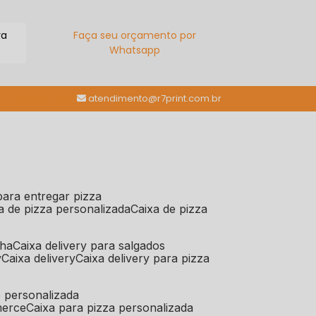
ra
Faça seu orçamento por
Whatsapp
(11) 98784-6664
atendimento@r7print.com.br
 para entregar pizza
xa de pizza personalizada
caixa de pizza
iha
caixa delivery para salgados
y
caixa delivery
caixa delivery para pizza
e personalizada
merce
caixa para pizza personalizada